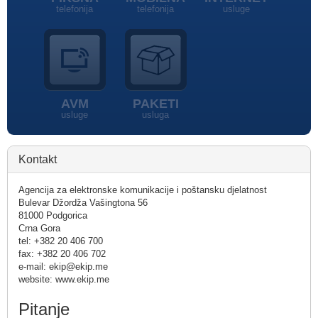
telefonija
telefonija
usluge
AVM
PAKETI
usluge
usluga
Kontakt
Agencija za elektronske komunikacije i poštansku djelatnost
Bulevar Džordža Vašingtona 56
81000 Podgorica
Crna Gora
tel: +382 20 406 700
fax: +382 20 406 702
e-mail: ekip@ekip.me
website: www.ekip.me
Pitanje