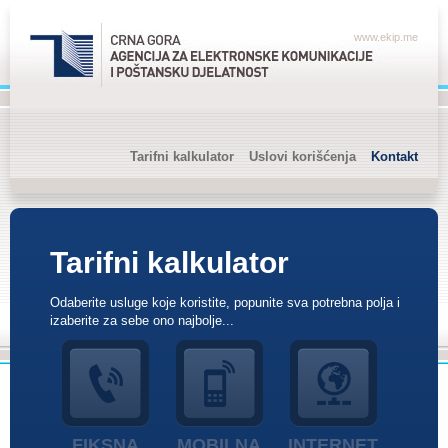
www.ekip.me
Tarifni kalkulator
Uslovi korišćenja
Kontakt
Tarifni kalkulator
Odaberite usluge koje koristite, popunite sva potrebna polja i
izaberite za sebe ono najbolje...
FIKSNA
MOBILNA
INTERNET