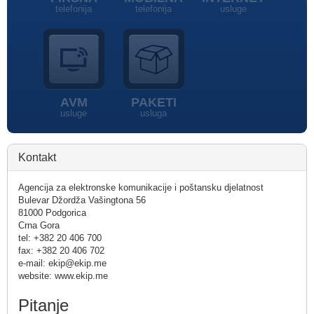
telefonija
telefonija
usluge
AVM
PAKETI
usluge
usluga
Kontakt
Agencija za elektronske komunikacije i poštansku djelatnost
Bulevar Džordža Vašingtona 56
81000 Podgorica
Crna Gora
tel: +382 20 406 700
fax: +382 20 406 702
e-mail: ekip@ekip.me
website: www.ekip.me
Pitanje