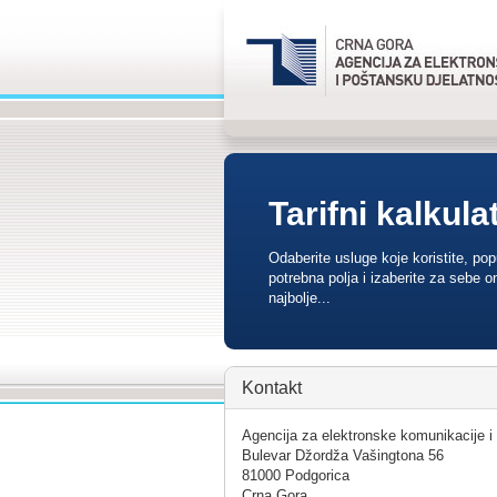
Tarifni kalkula
Odaberite usluge koje koristite, po
potrebna polja i izaberite za sebe o
najbolje...
Kontakt
Agencija za elektronske komunikacije i
Bulevar Džordža Vašingtona 56
81000 Podgorica
Crna Gora