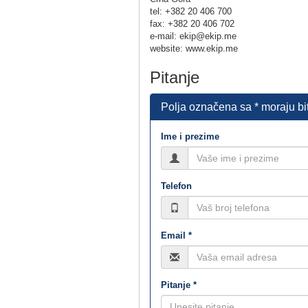
tel: +382 20 406 700
fax: +382 20 406 702
e-mail: ekip@ekip.me
website: www.ekip.me
Pitanje
Polja označena sa * moraju bi
Ime i prezime
Telefon
Email *
Pitanje *