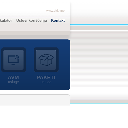
www.ekip.me
lkulator
Uslovi korišćenja
Kontakt
AVM
PAKETI
usluge
usluga