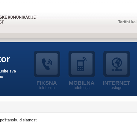
Tarifni ka
tor
punite sva
no
FIKSNA
MOBILNA
INTERNET
telefonija
telefonija
usluge
 poštansku djelatnost