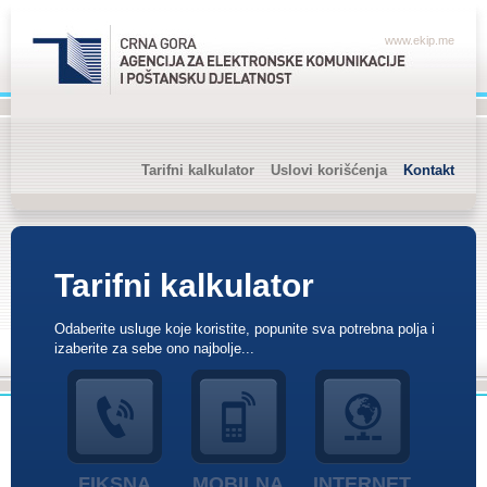
www.ekip.me
Tarifni kalkulator
Uslovi korišćenja
Kontakt
Tarifni kalkulator
Odaberite usluge koje koristite, popunite sva potrebna polja i
izaberite za sebe ono najbolje...
FIKSNA
MOBILNA
INTERNET