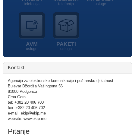
telefonija
telefonija
usluge
AVM
PAKETI
usluge
usluga
Kontakt
Agencija za elektronske komunikacije i poštansku djelatnost
Bulevar Džordža Vašingtona 56
81000 Podgorica
Crna Gora
tel: +382 20 406 700
fax: +382 20 406 702
e-mail: ekip@ekip.me
website: www.ekip.me
Pitanje