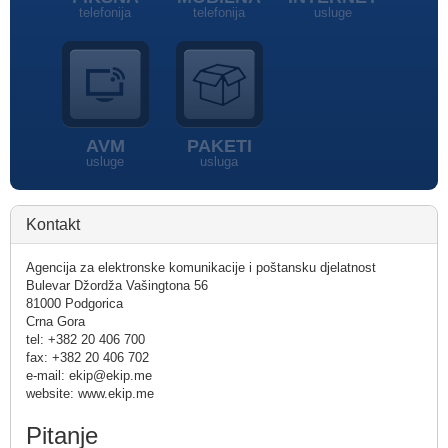
telefonija
telefonija
usluge
AVM
PAKETI
usluge
usluga
Kontakt
Agencija za elektronske komunikacije i poštansku djelatnost
Bulevar Džordža Vašingtona 56
81000 Podgorica
Crna Gora
tel: +382 20 406 700
fax: +382 20 406 702
e-mail: ekip@ekip.me
website: www.ekip.me
Pitanje