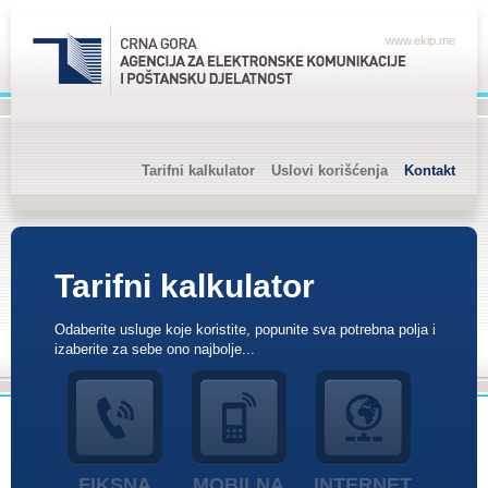
www.ekip.me
Tarifni kalkulator
Uslovi korišćenja
Kontakt
Tarifni kalkulator
Odaberite usluge koje koristite, popunite sva potrebna polja i
izaberite za sebe ono najbolje...
FIKSNA
MOBILNA
INTERNET