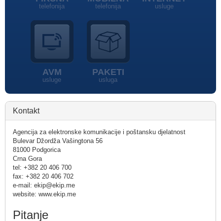
telefonija
telefonija
usluge
AVM
PAKETI
usluge
usluga
Kontakt
Agencija za elektronske komunikacije i poštansku djelatnost
Bulevar Džordža Vašingtona 56
81000 Podgorica
Crna Gora
tel: +382 20 406 700
fax: +382 20 406 702
e-mail: ekip@ekip.me
website: www.ekip.me
Pitanje