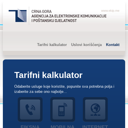
www.ekip.me
Tarifni kalkulator
Uslovi korišćenja
Kontakt
Tarifni kalkulator
Odaberite usluge koje koristite, popunite sva potrebna polja i
izaberite za sebe ono najbolje...
FIKSNA
MOBILNA
INTERNET