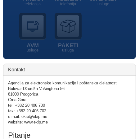
telefonija
telefonija
usluge
AVM
PAKETI
usluge
usluga
Kontakt
Agencija za elektronske komunikacije i poštansku djelatnost
Bulevar Džordža Vašingtona 56
81000 Podgorica
Crna Gora
tel: +382 20 406 700
fax: +382 20 406 702
e-mail: ekip@ekip.me
website: www.ekip.me
Pitanje