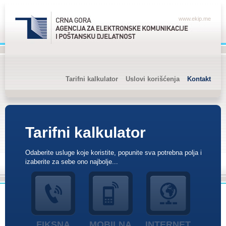
www.ekip.me
Tarifni kalkulator
Uslovi korišćenja
Kontakt
Tarifni kalkulator
Odaberite usluge koje koristite, popunite sva potrebna polja i
izaberite za sebe ono najbolje...
FIKSNA
MOBILNA
INTERNET