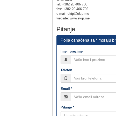
tel: +382 20 406 700
fax: +382 20 406 702
e-mail: ekip@ekip.me
website: www.ekip.me
Pitanje
Polja označena sa * moraju bi
Ime i prezime
Telefon
Email *
Pitanje *