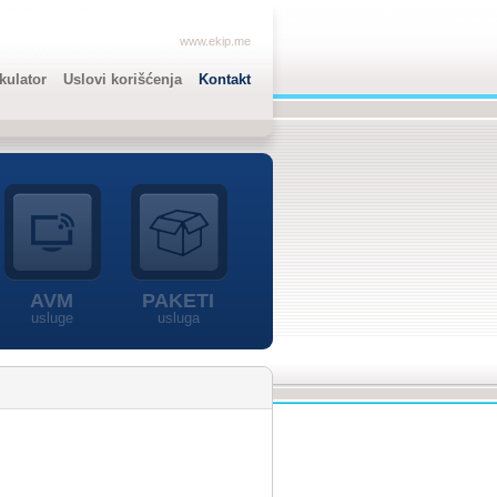
www.ekip.me
lkulator
Uslovi korišćenja
Kontakt
AVM
PAKETI
usluge
usluga