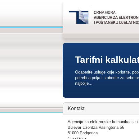
Tarifni kalkula
Odaberite usluge koje koristite, po
potrebna polja i izaberite za sebe o
najbolje...
Kontakt
Agencija za elektronske komunikacije i
Bulevar Džordža Vašingtona 56
81000 Podgorica
Crna Gora