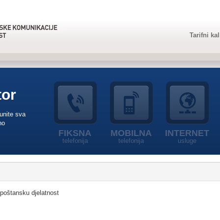
Tarifni ka
tor
punite sva
no
FIKSNA
MOBILNA
INTERNET
telefonija
telefonija
usluge
 poštansku djelatnost