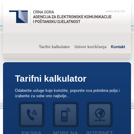
www.ekip.me
Tarifni kalkulator
Uslovi korišćenja
Kontakt
Tarifni kalkulator
Odaberite usluge koje koristite, popunite sva potrebna polja i
izaberite za sebe ono najbolje...
FIKSNA
MOBILNA
INTERNET