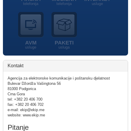
telefonija
telefonija
usluge
AVM
PAKETI
usluge
usluga
Kontakt
Agencija za elektronske komunikacije i poštansku djelatnost
Bulevar Džordža Vašingtona 56
81000 Podgorica
Crna Gora
tel: +382 20 406 700
fax: +382 20 406 702
e-mail: ekip@ekip.me
website: www.ekip.me
Pitanje