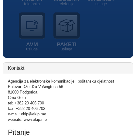
telefonija
telefonija
usluge
AVM
PAKETI
usluge
usluga
Kontakt
Agencija za elektronske komunikacije i poštansku djelatnost
Bulevar Džordža Vašingtona 56
81000 Podgorica
Crna Gora
tel: +382 20 406 700
fax: +382 20 406 702
e-mail: ekip@ekip.me
website: www.ekip.me
Pitanje