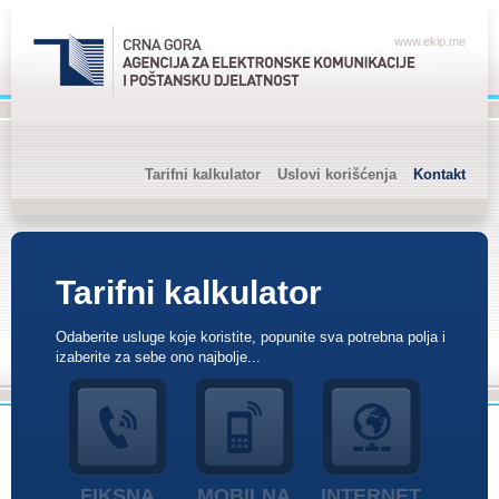
www.ekip.me
Tarifni kalkulator
Uslovi korišćenja
Kontakt
Tarifni kalkulator
Odaberite usluge koje koristite, popunite sva potrebna polja i
izaberite za sebe ono najbolje...
FIKSNA
MOBILNA
INTERNET