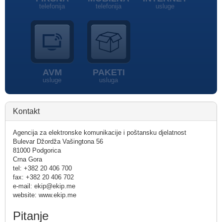
telefonija
telefonija
usluge
AVM
PAKETI
usluge
usluga
Kontakt
Agencija za elektronske komunikacije i poštansku djelatnost
Bulevar Džordža Vašingtona 56
81000 Podgorica
Crna Gora
tel: +382 20 406 700
fax: +382 20 406 702
e-mail: ekip@ekip.me
website: www.ekip.me
Pitanje