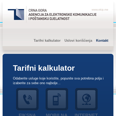
www.ekip.me
Tarifni kalkulator
Uslovi korišćenja
Kontakt
Tarifni kalkulator
Odaberite usluge koje koristite, popunite sva potrebna polja i
izaberite za sebe ono najbolje...
FIKSNA
MOBILNA
INTERNET