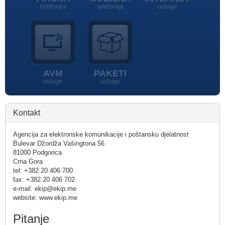
telefonija
telefonija
usluge
AVM
PAKETI
usluge
usluga
Kontakt
Agencija za elektronske komunikacije i poštansku djelatnost
Bulevar Džordža Vašingtona 56
81000 Podgorica
Crna Gora
tel: +382 20 406 700
fax: +382 20 406 702
e-mail: ekip@ekip.me
website: www.ekip.me
Pitanje