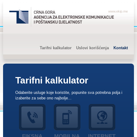
www.ekip.me
Tarifni kalkulator
Uslovi korišćenja
Kontakt
Tarifni kalkulator
Odaberite usluge koje koristite, popunite sva potrebna polja i
izaberite za sebe ono najbolje...
FIKSNA
MOBILNA
INTERNET