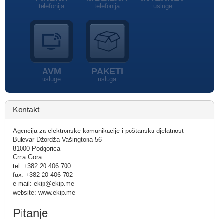
telefonija
telefonija
usluge
AVM
PAKETI
usluge
usluga
Kontakt
Agencija za elektronske komunikacije i poštansku djelatnost
Bulevar Džordža Vašingtona 56
81000 Podgorica
Crna Gora
tel: +382 20 406 700
fax: +382 20 406 702
e-mail: ekip@ekip.me
website: www.ekip.me
Pitanje