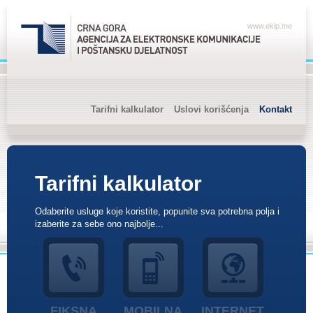
www.ekip.me
Tarifni kalkulator
Uslovi korišćenja
Kontakt
Tarifni kalkulator
Odaberite usluge koje koristite, popunite sva potrebna polja i
izaberite za sebe ono najbolje...
FIKSNA
MOBILNA
INTERNET