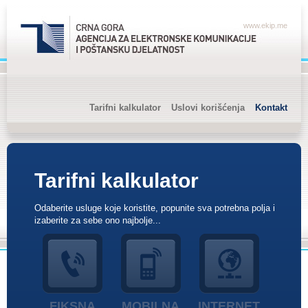
www.ekip.me
Tarifni kalkulator
Uslovi korišćenja
Kontakt
Tarifni kalkulator
Odaberite usluge koje koristite, popunite sva potrebna polja i
izaberite za sebe ono najbolje...
FIKSNA
MOBILNA
INTERNET