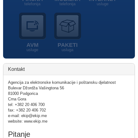
telefonija
telefonija
usluge
AVM
PAKETI
usluge
usluga
Kontakt
Agencija za elektronske komunikacije i poštansku djelatnost
Bulevar Džordža Vašingtona 56
81000 Podgorica
Crna Gora
tel: +382 20 406 700
fax: +382 20 406 702
e-mail: ekip@ekip.me
website: www.ekip.me
Pitanje