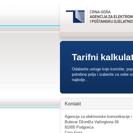
Tarifni kalkula
Odaberite usluge koje koristite, po
potrebna polja i izaberite za sebe o
najbolje...
Kontakt
Agencija za elektronske komunikacije i
Bulevar Džordža Vašingtona 56
81000 Podgorica
Crna Gora