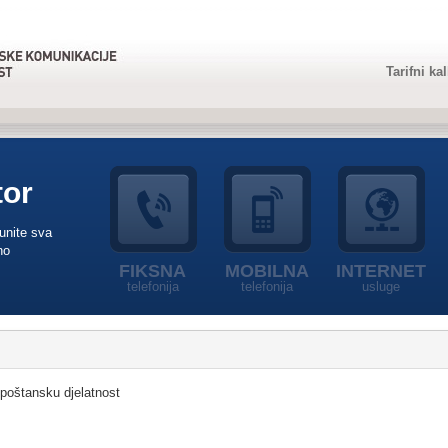
Tarifni ka
tor
punite sva
no
FIKSNA
MOBILNA
INTERNET
telefonija
telefonija
usluge
 poštansku djelatnost