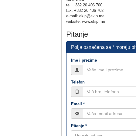
tel: +382 20 406 700
fax: +382 20 406 702
e-mail: ekip@ekip.me
website: www.ekip.me
Pitanje
Polja označena sa * moraju bi
Ime i prezime
Telefon
Email *
Pitanje *