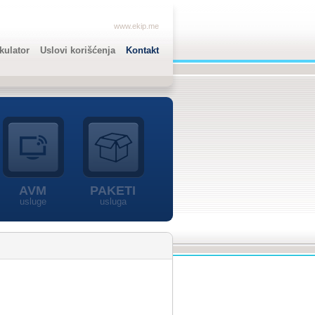
www.ekip.me
lkulator
Uslovi korišćenja
Kontakt
AVM
PAKETI
usluge
usluga