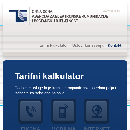
www.ekip.me
Tarifni kalkulator
Uslovi korišćenja
Kontakt
Tarifni kalkulator
Odaberite usluge koje koristite, popunite sva potrebna polja i
izaberite za sebe ono najbolje...
FIKSNA
MOBILNA
INTERNET