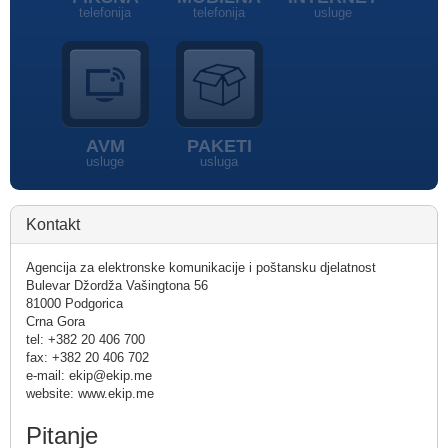
telefonija
telefonija
usluge
AVM
PAKETI
usluge
usluga
Kontakt
Agencija za elektronske komunikacije i poštansku djelatnost
Bulevar Džordža Vašingtona 56
81000 Podgorica
Crna Gora
tel: +382 20 406 700
fax: +382 20 406 702
e-mail: ekip@ekip.me
website: www.ekip.me
Pitanje