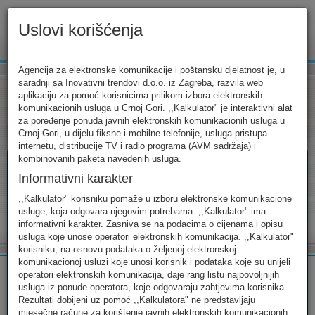
Uslovi korišćenja
www.ekip.me
Agencija za elektronske komunikacije i poštansku djelatnost je, u
saradnji sa Inovativni trendovi d.o.o. iz Zagreba, razvila web
aplikaciju za pomoć korisnicima prilikom izbora elektronskih
komunikacionih usluga u Crnoj Gori. ,,Kalkulator" je interaktivni alat
Tarifni kalkulator
Uslovi korišćenja
Kontakt
za poređenje ponuda javnih elektronskih komunikacionih usluga u
Crnoj Gori, u dijelu fiksne i mobilne telefonije, usluga pristupa
internetu, distribucije TV i radio programa (AVM sadržaja) i
kombinovanih paketa navedenih usluga.
Informativni karakter
Tarifni kalkulator
,,Kalkulator" korisniku pomaže u izboru elektronske komunikacione
usluge, koja odgovara njegovim potrebama. ,,Kalkulator" ima
Odaberite usluge koje koristite, popunite sva potrebna polja i
informativni karakter. Zasniva se na podacima o cijenama i opisu
izaberite za sebe ono najbolje...
usluga koje unose operatori elektronskih komunikacija. ,,Kalkulator"
korisniku, na osnovu podataka o željenoj elektronskoj
komunikacionoj usluzi koje unosi korisnik i podataka koje su unijeli
operatori elektronskih komunikacija, daje rang listu najpovoljnijih
usluga iz ponude operatora, koje odgovaraju zahtjevima korisnika.
Rezultati dobijeni uz pomoć ,,Kalkulatora" ne predstavljaju
FIKSNA
MOBILNA
INTERNET
mjesečne račune za korištenje javnih elektronskih komunikacionih