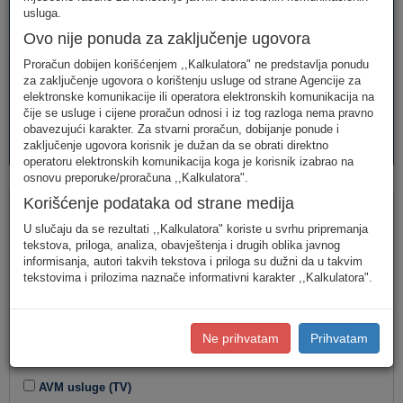
telefonija
telefonija
usluge
usluga.
Ovo nije ponuda za zaključenje ugovora
Proračun dobijen korišćenjem ,,Kalkulatora" ne predstavlja ponudu
za zaključenje ugovora o korištenju usluge od strane Agencije za
elektronske komunikacije ili operatora elektronskih komunikacija na
čije se usluge i cijene proračun odnosi i iz tog razloga nema pravno
obavezujući karakter. Za stvarni proračun, dobijanje ponude i
AVM
PAKETI
zaključenje ugovora korisnik je dužan da se obrati direktno
usluge
usluga
operatoru elektronskih komunikacija koga je korisnik izabrao na
osnovu preporuke/proračuna ,,Kalkulatora".
Paketi
Korišćenje podataka od strane medija
U slučaju da se rezultati ,,Kalkulatora" koriste u svrhu pripremanja
Tip korisnika
tekstova, priloga, analiza, obavještenja i drugih oblika javnog
informisanja, autori takvih tekstova i priloga su dužni da u takvim
tekstovima i prilozima naznače informativni karakter ,,Kalkulatora".
Kombinacija usluga
Ne prihvatam
Prihvatam
Fiksna telefonija
Internet
AVM usluge (TV)