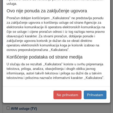
telefonija
telefonija
usluge
usluga.
Ovo nije ponuda za zaključenje ugovora
Proračun dobijen korišćenjem ,,Kalkulatora" ne predstavlja ponudu
za zaključenje ugovora o korištenju usluge od strane Agencije za
elektronske komunikacije ili operatora elektronskih komunikacija na
čije se usluge i cijene proračun odnosi i iz tog razloga nema pravno
obavezujući karakter. Za stvarni proračun, dobijanje ponude i
AVM
PAKETI
zaključenje ugovora korisnik je dužan da se obrati direktno
usluge
usluga
operatoru elektronskih komunikacija koga je korisnik izabrao na
osnovu preporuke/proračuna ,,Kalkulatora".
Paketi
Korišćenje podataka od strane medija
U slučaju da se rezultati ,,Kalkulatora" koriste u svrhu pripremanja
Tip korisnika
tekstova, priloga, analiza, obavještenja i drugih oblika javnog
informisanja, autori takvih tekstova i priloga su dužni da u takvim
tekstovima i prilozima naznače informativni karakter ,,Kalkulatora".
Kombinacija usluga
Ne prihvatam
Prihvatam
Fiksna telefonija
Internet
AVM usluge (TV)