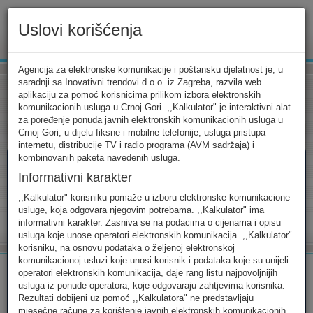
Uslovi korišćenja
www.ekip.me
Agencija za elektronske komunikacije i poštansku djelatnost je, u
saradnji sa Inovativni trendovi d.o.o. iz Zagreba, razvila web
aplikaciju za pomoć korisnicima prilikom izbora elektronskih
komunikacionih usluga u Crnoj Gori. ,,Kalkulator" je interaktivni alat
Tarifni kalkulator
Uslovi korišćenja
Kontakt
za poređenje ponuda javnih elektronskih komunikacionih usluga u
Crnoj Gori, u dijelu fiksne i mobilne telefonije, usluga pristupa
internetu, distribucije TV i radio programa (AVM sadržaja) i
kombinovanih paketa navedenih usluga.
Informativni karakter
Tarifni kalkulator
,,Kalkulator" korisniku pomaže u izboru elektronske komunikacione
usluge, koja odgovara njegovim potrebama. ,,Kalkulator" ima
Odaberite usluge koje koristite, popunite sva potrebna polja i
informativni karakter. Zasniva se na podacima o cijenama i opisu
izaberite za sebe ono najbolje...
usluga koje unose operatori elektronskih komunikacija. ,,Kalkulator"
korisniku, na osnovu podataka o željenoj elektronskoj
komunikacionoj usluzi koje unosi korisnik i podataka koje su unijeli
operatori elektronskih komunikacija, daje rang listu najpovoljnijih
usluga iz ponude operatora, koje odgovaraju zahtjevima korisnika.
Rezultati dobijeni uz pomoć ,,Kalkulatora" ne predstavljaju
FIKSNA
MOBILNA
INTERNET
mjesečne račune za korištenje javnih elektronskih komunikacionih