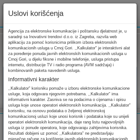
Uslovi korišćenja
www.ekip.me
Agencija za elektronske komunikacije i poštansku djelatnost je, u
saradnji sa Inovativni trendovi d.o.o. iz Zagreba, razvila web
aplikaciju za pomoć korisnicima prilikom izbora elektronskih
komunikacionih usluga u Crnoj Gori. ,,Kalkulator" je interaktivni alat
Tarifni kalkulator
Uslovi korišćenja
Kontakt
za poređenje ponuda javnih elektronskih komunikacionih usluga u
Crnoj Gori, u dijelu fiksne i mobilne telefonije, usluga pristupa
internetu, distribucije TV i radio programa (AVM sadržaja) i
kombinovanih paketa navedenih usluga.
Informativni karakter
Tarifni kalkulator
,,Kalkulator" korisniku pomaže u izboru elektronske komunikacione
usluge, koja odgovara njegovim potrebama. ,,Kalkulator" ima
Odaberite usluge koje koristite, popunite sva potrebna polja i
informativni karakter. Zasniva se na podacima o cijenama i opisu
izaberite za sebe ono najbolje...
usluga koje unose operatori elektronskih komunikacija. ,,Kalkulator"
korisniku, na osnovu podataka o željenoj elektronskoj
komunikacionoj usluzi koje unosi korisnik i podataka koje su unijeli
operatori elektronskih komunikacija, daje rang listu najpovoljnijih
usluga iz ponude operatora, koje odgovaraju zahtjevima korisnika.
Rezultati dobijeni uz pomoć ,,Kalkulatora" ne predstavljaju
FIKSNA
MOBILNA
INTERNET
mjesečne račune za korištenje javnih elektronskih komunikacionih