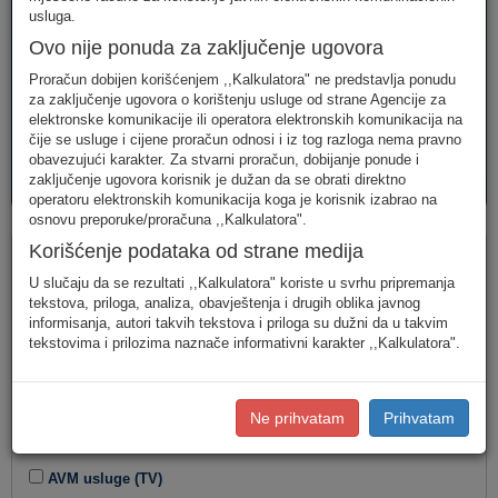
telefonija
telefonija
usluge
usluga.
Ovo nije ponuda za zaključenje ugovora
Proračun dobijen korišćenjem ,,Kalkulatora" ne predstavlja ponudu
za zaključenje ugovora o korištenju usluge od strane Agencije za
elektronske komunikacije ili operatora elektronskih komunikacija na
čije se usluge i cijene proračun odnosi i iz tog razloga nema pravno
obavezujući karakter. Za stvarni proračun, dobijanje ponude i
AVM
PAKETI
zaključenje ugovora korisnik je dužan da se obrati direktno
usluge
usluga
operatoru elektronskih komunikacija koga je korisnik izabrao na
osnovu preporuke/proračuna ,,Kalkulatora".
Paketi
Korišćenje podataka od strane medija
U slučaju da se rezultati ,,Kalkulatora" koriste u svrhu pripremanja
Tip korisnika
tekstova, priloga, analiza, obavještenja i drugih oblika javnog
informisanja, autori takvih tekstova i priloga su dužni da u takvim
tekstovima i prilozima naznače informativni karakter ,,Kalkulatora".
Kombinacija usluga
Ne prihvatam
Prihvatam
Fiksna telefonija
Internet
AVM usluge (TV)