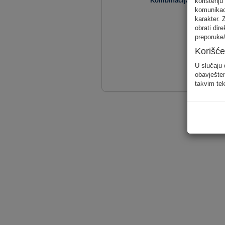
Kombinacija usluga
korištenju
komunikaci
karakter. 
obrati dir
preporuke/
Korišće
U slučaju 
obavješten
takvim tek