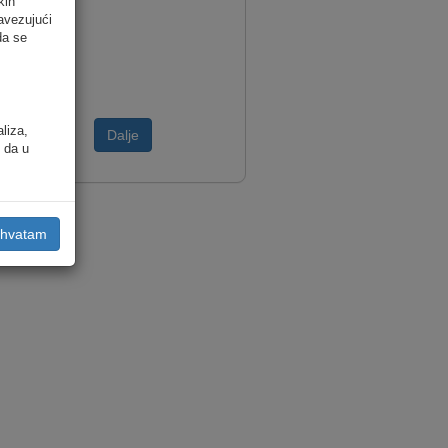
kih
avezujući
da se
aliza,
Dalje
i da u
ihvatam