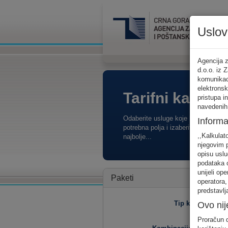
Uslov
Agencija z
d.o.o. iz 
komunikaci
elektronsk
Tarifni kalkula
pristupa i
navedenih
Odaberite usluge koje koristite, po
Informa
potrebna polja i izaberite za sebe o
,,Kalkulat
najbolje...
njegovim p
opisu uslu
podataka o
unijeli op
Paketi
operatora,
predstavlj
Tip korisnika
Ovo nij
Proračun d