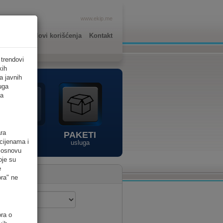
www.ekip.me
lkulator
Uslovi korišćenja
Kontakt
 trendovi
kih
a javnih
luga
ta
ara
AVM
PAKETI
cijenama i
usluge
usluga
a osnovu
oje su
e
ora" ne
ora o