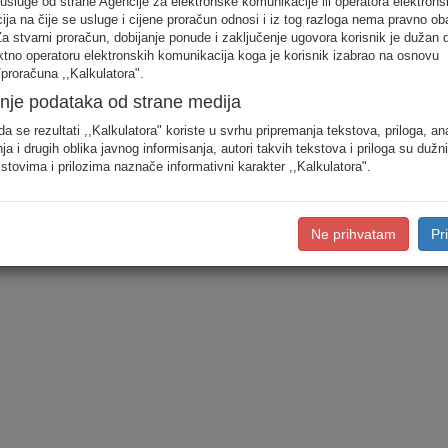
 usluge od strane Agencije za elektronske komunikacije ili operatora elektrons
Fiksna telefonija
ja na čije se usluge i cijene proračun odnosi i iz tog razloga nema pravno ob
Internet
Za stvarni proračun, dobijanje ponude i zaključenje ugovora korisnik je dužan 
ektno operatoru elektronskih komunikacija koga je korisnik izabrao na osnovu
AVM usluge (TV)
proračuna ,,Kalkulatora".
Mobilna telefonija
nje podataka od strane medija
da se rezultati ,,Kalkulatora" koriste u svrhu pripremanja tekstova, priloga, an
ja i drugih oblika javnog informisanja, autori takvih tekstova i priloga su dužn
stovima i prilozima naznače informativni karakter ,,Kalkulatora".
Ne prihvatam
Pr