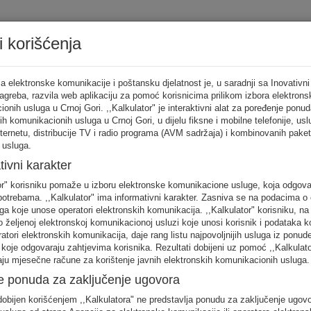
i korišćenja
Tarifni ka
a elektronske komunikacije i poštansku djelatnost je, u saradnji sa Inovativni
Zagreba, razvila web aplikaciju za pomoć korisnicima prilikom izbora elektrons
onih usluga u Crnoj Gori. ,,Kalkulator" je interaktivni alat za poređenje ponud
ih komunikacionih usluga u Crnoj Gori, u dijelu fiksne i mobilne telefonije, us
tor
nternetu, distribucije TV i radio programa (AVM sadržaja) i kombinovanih pake
 usluga.
punite sva
tivni karakter
no
or" korisniku pomaže u izboru elektronske komunikacione usluge, koja odgov
FIKSNA
MOBILNA
INTERNET
otrebama. ,,Kalkulator" ima informativni karakter. Zasniva se na podacima o 
telefonija
telefonija
usluge
ga koje unose operatori elektronskih komunikacija. ,,Kalkulator" korisniku, n
 željenoj elektronskoj komunikacionoj usluzi koje unosi korisnik i podataka k
eratori elektronskih komunikacija, daje rang listu najpovoljnijih usluga iz ponud
 koje odgovaraju zahtjevima korisnika. Rezultati dobijeni uz pomoć ,,Kalkulat
aju mjesečne račune za korištenje javnih elektronskih komunikacionih usluga.
e ponuda za zaključenje ugovora
obijen korišćenjem ,,Kalkulatora" ne predstavlja ponudu za zaključenje ugov