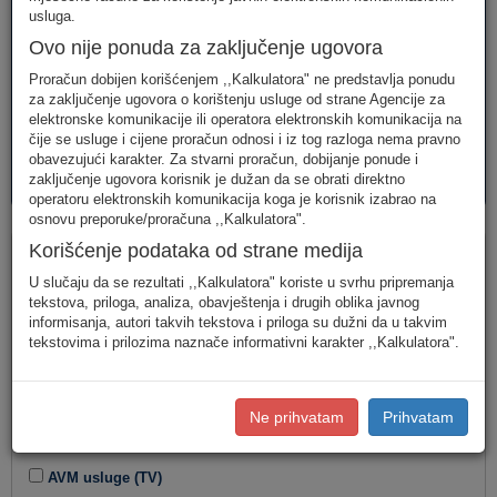
telefonija
telefonija
usluge
usluga.
Ovo nije ponuda za zaključenje ugovora
Proračun dobijen korišćenjem ,,Kalkulatora" ne predstavlja ponudu
za zaključenje ugovora o korištenju usluge od strane Agencije za
elektronske komunikacije ili operatora elektronskih komunikacija na
čije se usluge i cijene proračun odnosi i iz tog razloga nema pravno
obavezujući karakter. Za stvarni proračun, dobijanje ponude i
AVM
PAKETI
zaključenje ugovora korisnik je dužan da se obrati direktno
usluge
usluga
operatoru elektronskih komunikacija koga je korisnik izabrao na
osnovu preporuke/proračuna ,,Kalkulatora".
Paketi
Korišćenje podataka od strane medija
U slučaju da se rezultati ,,Kalkulatora" koriste u svrhu pripremanja
Tip korisnika
tekstova, priloga, analiza, obavještenja i drugih oblika javnog
informisanja, autori takvih tekstova i priloga su dužni da u takvim
tekstovima i prilozima naznače informativni karakter ,,Kalkulatora".
Kombinacija usluga
Ne prihvatam
Prihvatam
Fiksna telefonija
Internet
AVM usluge (TV)