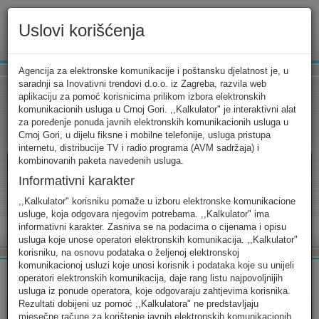
Uslovi korišćenja
www.ekip.me
Agencija za elektronske komunikacije i poštansku djelatnost je, u
saradnji sa Inovativni trendovi d.o.o. iz Zagreba, razvila web
aplikaciju za pomoć korisnicima prilikom izbora elektronskih
komunikacionih usluga u Crnoj Gori. ,,Kalkulator" je interaktivni alat
Tarifni kalkulator
Uslovi korišćenja
Kontakt
za poređenje ponuda javnih elektronskih komunikacionih usluga u
Crnoj Gori, u dijelu fiksne i mobilne telefonije, usluga pristupa
internetu, distribucije TV i radio programa (AVM sadržaja) i
kombinovanih paketa navedenih usluga.
Informativni karakter
Tarifni kalkulator
,,Kalkulator" korisniku pomaže u izboru elektronske komunikacione
usluge, koja odgovara njegovim potrebama. ,,Kalkulator" ima
Odaberite usluge koje koristite, popunite sva potrebna polja i
informativni karakter. Zasniva se na podacima o cijenama i opisu
izaberite za sebe ono najbolje...
usluga koje unose operatori elektronskih komunikacija. ,,Kalkulator"
korisniku, na osnovu podataka o željenoj elektronskoj
komunikacionoj usluzi koje unosi korisnik i podataka koje su unijeli
operatori elektronskih komunikacija, daje rang listu najpovoljnijih
usluga iz ponude operatora, koje odgovaraju zahtjevima korisnika.
Rezultati dobijeni uz pomoć ,,Kalkulatora" ne predstavljaju
FIKSNA
MOBILNA
INTERNET
mjesečne račune za korištenje javnih elektronskih komunikacionih