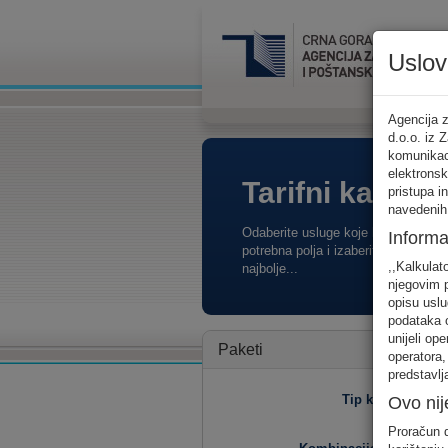
Uslov
Agencija z
d.o.o. iz 
komunikaci
elektronsk
Tarifni kalkula
pristupa i
navedenih
Odaberite usluge koje koristite, po
Informa
potrebna polja i izaberite za sebe o
,,Kalkulat
najbolje...
njegovim p
opisu uslu
podataka o
unijeli op
Paketi
operatora,
predstavlj
Tip korisnika
Ovo nij
Proračun d