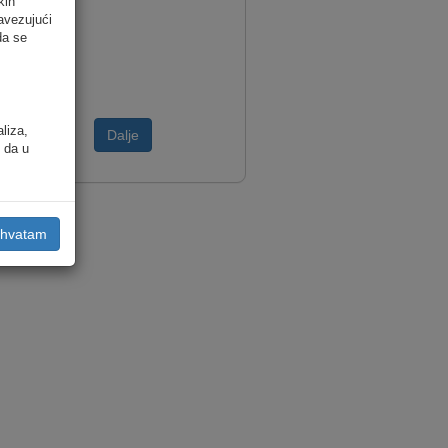
kih
avezujući
da se
aliza,
Dalje
i da u
ihvatam