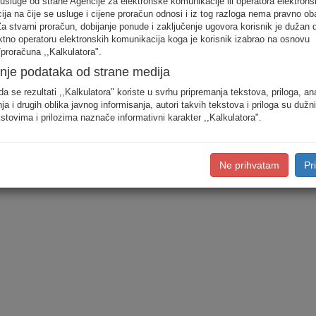
 usluge od strane Agencije za elektronske komunikacije ili operatora elektrons
Fiksna telefonija
ja na čije se usluge i cijene proračun odnosi i iz tog razloga nema pravno ob
Internet
Za stvarni proračun, dobijanje ponude i zaključenje ugovora korisnik je dužan 
ektno operatoru elektronskih komunikacija koga je korisnik izabrao na osnovu
AVM usluge (TV)
proračuna ,,Kalkulatora".
Mobilna telefonija
nje podataka od strane medija
da se rezultati ,,Kalkulatora" koriste u svrhu pripremanja tekstova, priloga, an
ja i drugih oblika javnog informisanja, autori takvih tekstova i priloga su dužn
stovima i prilozima naznače informativni karakter ,,Kalkulatora".
Ne prihvatam
Pr