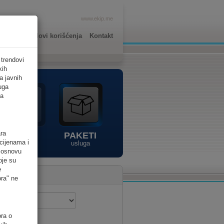
www.ekip.me
lkulator
Uslovi korišćenja
Kontakt
 trendovi
kih
a javnih
luga
ta
ara
AVM
PAKETI
cijenama i
usluge
usluga
a osnovu
oje su
e
ora" ne
ora o