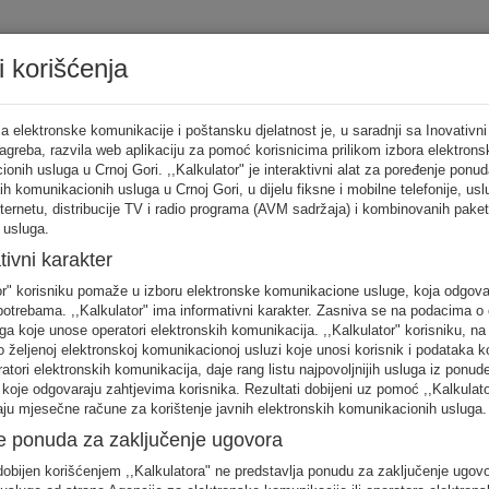
i korišćenja
Tarifni ka
a elektronske komunikacije i poštansku djelatnost je, u saradnji sa Inovativni
Zagreba, razvila web aplikaciju za pomoć korisnicima prilikom izbora elektrons
onih usluga u Crnoj Gori. ,,Kalkulator" je interaktivni alat za poređenje ponud
ih komunikacionih usluga u Crnoj Gori, u dijelu fiksne i mobilne telefonije, us
tor
nternetu, distribucije TV i radio programa (AVM sadržaja) i kombinovanih pake
 usluga.
punite sva
tivni karakter
no
or" korisniku pomaže u izboru elektronske komunikacione usluge, koja odgov
FIKSNA
MOBILNA
INTERNET
otrebama. ,,Kalkulator" ima informativni karakter. Zasniva se na podacima o 
telefonija
telefonija
usluge
ga koje unose operatori elektronskih komunikacija. ,,Kalkulator" korisniku, n
 željenoj elektronskoj komunikacionoj usluzi koje unosi korisnik i podataka k
eratori elektronskih komunikacija, daje rang listu najpovoljnijih usluga iz ponud
 koje odgovaraju zahtjevima korisnika. Rezultati dobijeni uz pomoć ,,Kalkulat
aju mjesečne račune za korištenje javnih elektronskih komunikacionih usluga.
e ponuda za zaključenje ugovora
obijen korišćenjem ,,Kalkulatora" ne predstavlja ponudu za zaključenje ugov