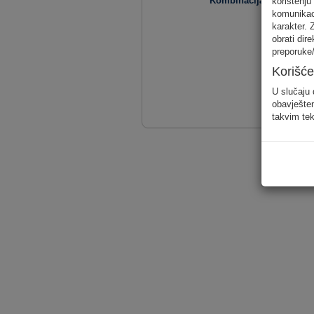
Kombinacija usluga
korištenju
komunikaci
karakter. 
obrati dir
preporuke/
Korišće
U slučaju 
obavješten
takvim tek