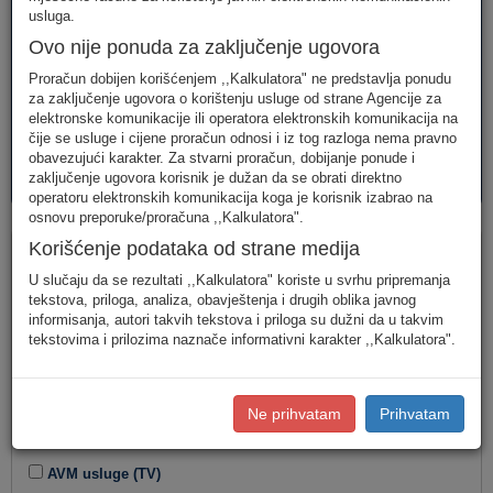
telefonija
telefonija
usluge
usluga.
Ovo nije ponuda za zaključenje ugovora
Proračun dobijen korišćenjem ,,Kalkulatora" ne predstavlja ponudu
za zaključenje ugovora o korištenju usluge od strane Agencije za
elektronske komunikacije ili operatora elektronskih komunikacija na
čije se usluge i cijene proračun odnosi i iz tog razloga nema pravno
obavezujući karakter. Za stvarni proračun, dobijanje ponude i
AVM
PAKETI
zaključenje ugovora korisnik je dužan da se obrati direktno
usluge
usluga
operatoru elektronskih komunikacija koga je korisnik izabrao na
osnovu preporuke/proračuna ,,Kalkulatora".
Paketi
Korišćenje podataka od strane medija
U slučaju da se rezultati ,,Kalkulatora" koriste u svrhu pripremanja
Tip korisnika
tekstova, priloga, analiza, obavještenja i drugih oblika javnog
informisanja, autori takvih tekstova i priloga su dužni da u takvim
tekstovima i prilozima naznače informativni karakter ,,Kalkulatora".
Kombinacija usluga
Ne prihvatam
Prihvatam
Fiksna telefonija
Internet
AVM usluge (TV)