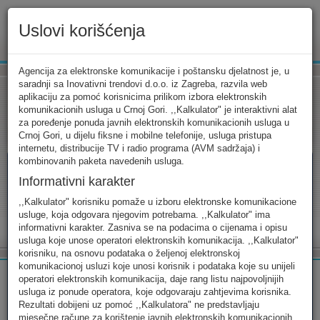
Uslovi korišćenja
www.ekip.me
Agencija za elektronske komunikacije i poštansku djelatnost je, u
saradnji sa Inovativni trendovi d.o.o. iz Zagreba, razvila web
aplikaciju za pomoć korisnicima prilikom izbora elektronskih
komunikacionih usluga u Crnoj Gori. ,,Kalkulator" je interaktivni alat
Tarifni kalkulator
Uslovi korišćenja
Kontakt
za poređenje ponuda javnih elektronskih komunikacionih usluga u
Crnoj Gori, u dijelu fiksne i mobilne telefonije, usluga pristupa
internetu, distribucije TV i radio programa (AVM sadržaja) i
kombinovanih paketa navedenih usluga.
Informativni karakter
Tarifni kalkulator
,,Kalkulator" korisniku pomaže u izboru elektronske komunikacione
usluge, koja odgovara njegovim potrebama. ,,Kalkulator" ima
Odaberite usluge koje koristite, popunite sva potrebna polja i
informativni karakter. Zasniva se na podacima o cijenama i opisu
izaberite za sebe ono najbolje...
usluga koje unose operatori elektronskih komunikacija. ,,Kalkulator"
korisniku, na osnovu podataka o željenoj elektronskoj
komunikacionoj usluzi koje unosi korisnik i podataka koje su unijeli
operatori elektronskih komunikacija, daje rang listu najpovoljnijih
usluga iz ponude operatora, koje odgovaraju zahtjevima korisnika.
Rezultati dobijeni uz pomoć ,,Kalkulatora" ne predstavljaju
FIKSNA
MOBILNA
INTERNET
mjesečne račune za korištenje javnih elektronskih komunikacionih