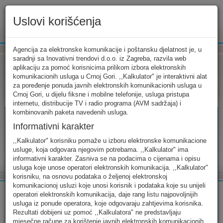
Uslovi korišćenja
www.ekip.me
Agencija za elektronske komunikacije i poštansku djelatnost je, u
saradnji sa Inovativni trendovi d.o.o. iz Zagreba, razvila web
aplikaciju za pomoć korisnicima prilikom izbora elektronskih
komunikacionih usluga u Crnoj Gori. ,,Kalkulator" je interaktivni alat
Tarifni kalkulator
Uslovi korišćenja
Kontakt
za poređenje ponuda javnih elektronskih komunikacionih usluga u
Crnoj Gori, u dijelu fiksne i mobilne telefonije, usluga pristupa
internetu, distribucije TV i radio programa (AVM sadržaja) i
kombinovanih paketa navedenih usluga.
Informativni karakter
Tarifni kalkulator
,,Kalkulator" korisniku pomaže u izboru elektronske komunikacione
usluge, koja odgovara njegovim potrebama. ,,Kalkulator" ima
Odaberite usluge koje koristite, popunite sva potrebna polja i
informativni karakter. Zasniva se na podacima o cijenama i opisu
izaberite za sebe ono najbolje...
usluga koje unose operatori elektronskih komunikacija. ,,Kalkulator"
korisniku, na osnovu podataka o željenoj elektronskoj
komunikacionoj usluzi koje unosi korisnik i podataka koje su unijeli
operatori elektronskih komunikacija, daje rang listu najpovoljnijih
usluga iz ponude operatora, koje odgovaraju zahtjevima korisnika.
Rezultati dobijeni uz pomoć ,,Kalkulatora" ne predstavljaju
FIKSNA
MOBILNA
INTERNET
mjesečne račune za korištenje javnih elektronskih komunikacionih