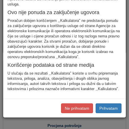
telefonija
telefonija
usluge
usluga.
Ovo nije ponuda za zaključenje ugovora
Proračun dobijen korišćenjem ,,Kalkulatora" ne predstavlja ponudu
za zaključenje ugovora o korištenju usluge od strane Agencije za
elektronske komunikacije ili operatora elektronskih komunikacija na
čije se usluge i cijene proračun odnosi i iz tog razloga nema pravno
obavezujući karakter. Za stvarni proračun, dobijanje ponude i
AVM
PAKETI
zaključenje ugovora korisnik je dužan da se obrati direktno
usluge
usluga
operatoru elektronskih komunikacija koga je korisnik izabrao na
osnovu preporuke/proračuna ,,Kalkulatora".
Fiksna telefonija
Korišćenje podataka od strane medija
U slučaju da se rezultati ,,Kalkulatora" koriste u svrhu pripremanja
tekstova, priloga, analiza, obavještenja i drugih oblika javnog
informisanja, autori takvih tekstova i priloga su dužni da u takvim
Jednostavan unos
(Za jednostavan unos raspodjela
tekstovima i prilozima naznače informativni karakter ,,Kalkulatora".
saobraćaja je usklađena s ponašanjem karakterističnog
korisnika u Crnoj Gori.)
Detaljan unos
(Za definisanje raspodjele saobraćaja prema
Ne prihvatam
Prihvatam
konkretnim destinacijama, koristite detaljan unos potrošnje.)
Procjena potrošnje