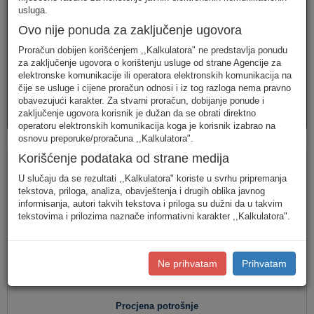
telefonija
telefonija
usluge
usluga.
Ovo nije ponuda za zaključenje ugovora
Proračun dobijen korišćenjem ,,Kalkulatora" ne predstavlja ponudu
za zaključenje ugovora o korištenju usluge od strane Agencije za
elektronske komunikacije ili operatora elektronskih komunikacija na
čije se usluge i cijene proračun odnosi i iz tog razloga nema pravno
obavezujući karakter. Za stvarni proračun, dobijanje ponude i
AVM
PAKETI
zaključenje ugovora korisnik je dužan da se obrati direktno
usluge
usluga
operatoru elektronskih komunikacija koga je korisnik izabrao na
osnovu preporuke/proračuna ,,Kalkulatora".
Fiksna telefonija
Korišćenje podataka od strane medija
U slučaju da se rezultati ,,Kalkulatora" koriste u svrhu pripremanja
tekstova, priloga, analiza, obavještenja i drugih oblika javnog
informisanja, autori takvih tekstova i priloga su dužni da u takvim
Jednostavan unos
(Za jednostavan unos raspodjela
tekstovima i prilozima naznače informativni karakter ,,Kalkulatora".
saobraćaja je usklađena s ponašanjem karakterističnog
korisnika u Crnoj Gori.)
Detaljan unos
(Za definisanje raspodjele saobraćaja prema
Ne prihvatam
Prihvatam
konkretnim destinacijama, koristite detaljan unos potrošnje.)
Procjena potrošnje