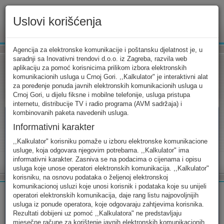
Uslovi korišćenja
www.ekip.me
Agencija za elektronske komunikacije i poštansku djelatnost je, u
saradnji sa Inovativni trendovi d.o.o. iz Zagreba, razvila web
aplikaciju za pomoć korisnicima prilikom izbora elektronskih
komunikacionih usluga u Crnoj Gori. ,,Kalkulator" je interaktivni alat
Tarifni kalkulator
Uslovi korišćenja
Kontakt
za poređenje ponuda javnih elektronskih komunikacionih usluga u
Crnoj Gori, u dijelu fiksne i mobilne telefonije, usluga pristupa
internetu, distribucije TV i radio programa (AVM sadržaja) i
kombinovanih paketa navedenih usluga.
Informativni karakter
Tarifni kalkulator
,,Kalkulator" korisniku pomaže u izboru elektronske komunikacione
usluge, koja odgovara njegovim potrebama. ,,Kalkulator" ima
Odaberite usluge koje koristite, popunite sva potrebna polja i
informativni karakter. Zasniva se na podacima o cijenama i opisu
izaberite za sebe ono najbolje...
usluga koje unose operatori elektronskih komunikacija. ,,Kalkulator"
korisniku, na osnovu podataka o željenoj elektronskoj
komunikacionoj usluzi koje unosi korisnik i podataka koje su unijeli
operatori elektronskih komunikacija, daje rang listu najpovoljnijih
usluga iz ponude operatora, koje odgovaraju zahtjevima korisnika.
Rezultati dobijeni uz pomoć ,,Kalkulatora" ne predstavljaju
FIKSNA
MOBILNA
INTERNET
mjesečne račune za korištenje javnih elektronskih komunikacionih