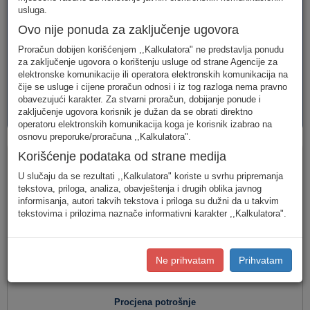
telefonija
telefonija
usluge
usluga.
Ovo nije ponuda za zaključenje ugovora
Proračun dobijen korišćenjem ,,Kalkulatora" ne predstavlja ponudu
za zaključenje ugovora o korištenju usluge od strane Agencije za
elektronske komunikacije ili operatora elektronskih komunikacija na
čije se usluge i cijene proračun odnosi i iz tog razloga nema pravno
obavezujući karakter. Za stvarni proračun, dobijanje ponude i
AVM
PAKETI
zaključenje ugovora korisnik je dužan da se obrati direktno
usluge
usluga
operatoru elektronskih komunikacija koga je korisnik izabrao na
osnovu preporuke/proračuna ,,Kalkulatora".
Fiksna telefonija
Korišćenje podataka od strane medija
U slučaju da se rezultati ,,Kalkulatora" koriste u svrhu pripremanja
tekstova, priloga, analiza, obavještenja i drugih oblika javnog
informisanja, autori takvih tekstova i priloga su dužni da u takvim
Jednostavan unos
(Za jednostavan unos raspodjela
tekstovima i prilozima naznače informativni karakter ,,Kalkulatora".
saobraćaja je usklađena s ponašanjem karakterističnog
korisnika u Crnoj Gori.)
Detaljan unos
(Za definisanje raspodjele saobraćaja prema
Ne prihvatam
Prihvatam
konkretnim destinacijama, koristite detaljan unos potrošnje.)
Procjena potrošnje