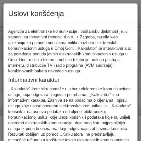
Uslovi korišćenja
www.ekip.me
Agencija za elektronske komunikacije i poštansku djelatnost je, u
saradnji sa Inovativni trendovi d.o.o. iz Zagreba, razvila web
aplikaciju za pomoć korisnicima prilikom izbora elektronskih
komunikacionih usluga u Crnoj Gori. ,,Kalkulator" je interaktivni alat
Tarifni kalkulator
Uslovi korišćenja
Kontakt
za poređenje ponuda javnih elektronskih komunikacionih usluga u
Crnoj Gori, u dijelu fiksne i mobilne telefonije, usluga pristupa
internetu, distribucije TV i radio programa (AVM sadržaja) i
kombinovanih paketa navedenih usluga.
Informativni karakter
Tarifni kalkulator
,,Kalkulator" korisniku pomaže u izboru elektronske komunikacione
usluge, koja odgovara njegovim potrebama. ,,Kalkulator" ima
Odaberite usluge koje koristite, popunite sva potrebna polja i
informativni karakter. Zasniva se na podacima o cijenama i opisu
izaberite za sebe ono najbolje...
usluga koje unose operatori elektronskih komunikacija. ,,Kalkulator"
korisniku, na osnovu podataka o željenoj elektronskoj
komunikacionoj usluzi koje unosi korisnik i podataka koje su unijeli
operatori elektronskih komunikacija, daje rang listu najpovoljnijih
usluga iz ponude operatora, koje odgovaraju zahtjevima korisnika.
Rezultati dobijeni uz pomoć ,,Kalkulatora" ne predstavljaju
FIKSNA
MOBILNA
INTERNET
mjesečne račune za korištenje javnih elektronskih komunikacionih