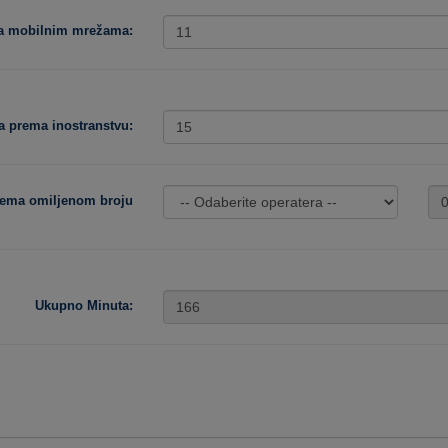
ma mobilnim mrežama:
a prema inostranstvu:
rema omiljenom broju
Ukupno Minuta: