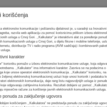
i korišćenja
Tarifni ka
a elektronske komunikacije i poštansku djelatnost je, u saradnji sa Inovativni
Zagreba, razvila web aplikaciju za pomoć korisnicima prilikom izbora elektrons
onih usluga u Crnoj Gori. ,,Kalkulator" je interaktivni alat za poređenje ponud
ih komunikacionih usluga u Crnoj Gori, u dijelu fiksne i mobilne telefonije, us
tor
nternetu, distribucije TV i radio programa (AVM sadržaja) i kombinovanih pake
 usluga.
punite sva
tivni karakter
no
or" korisniku pomaže u izboru elektronske komunikacione usluge, koja odgov
FIKSNA
MOBILNA
INTERNET
otrebama. ,,Kalkulator" ima informativni karakter. Zasniva se na podacima o 
telefonija
telefonija
usluge
ga koje unose operatori elektronskih komunikacija. ,,Kalkulator" korisniku, n
 željenoj elektronskoj komunikacionoj usluzi koje unosi korisnik i podataka k
eratori elektronskih komunikacija, daje rang listu najpovoljnijih usluga iz ponud
 koje odgovaraju zahtjevima korisnika. Rezultati dobijeni uz pomoć ,,Kalkulat
aju mjesečne račune za korištenje javnih elektronskih komunikacionih usluga.
e ponuda za zaključenje ugovora
 unos raspodjela saobraćaja je usklađena s ponašanjem karakterističnog kori
obijen korišćenjem ,,Kalkulatora" ne predstavlja ponudu za zaključenje ugov