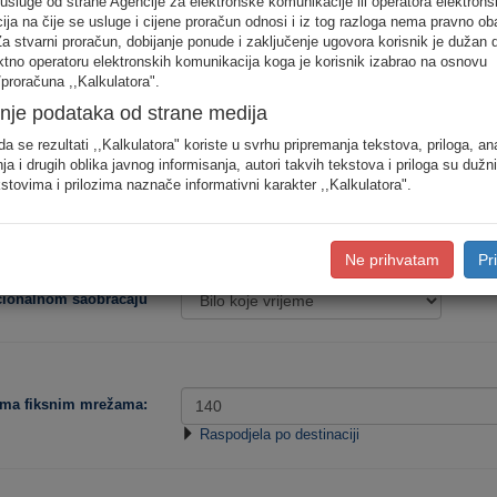
 usluge od strane Agencije za elektronske komunikacije ili operatora elektrons
odjele saobraćaja prema konkretnim destinacijama, koristite detaljan unos pot
ja na čije se usluge i cijene proračun odnosi i iz tog razloga nema pravno ob
Za stvarni proračun, dobijanje ponude i zaključenje ugovora korisnik je dužan 
ektno operatoru elektronskih komunikacija koga je korisnik izabrao na osnovu
Procjena potro
proračuna ,,Kalkulatora".
nje podataka od strane medija
Niska
Srednja
da se rezultati ,,Kalkulatora" koriste u svrhu pripremanja tekstova, priloga, an
ja i drugih oblika javnog informisanja, autori takvih tekstova i priloga su dužn
stovima i prilozima naznače informativni karakter ,,Kalkulatora".
Tip korisnika:
Ne prihvatam
Pr
acionalnom saobraćaju
ema fiksnim mrežama:
Raspodjela po destinaciji