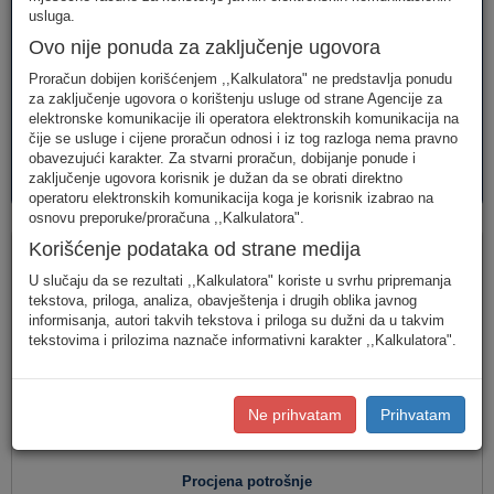
telefonija
telefonija
usluge
usluga.
Ovo nije ponuda za zaključenje ugovora
Proračun dobijen korišćenjem ,,Kalkulatora" ne predstavlja ponudu
za zaključenje ugovora o korištenju usluge od strane Agencije za
elektronske komunikacije ili operatora elektronskih komunikacija na
čije se usluge i cijene proračun odnosi i iz tog razloga nema pravno
obavezujući karakter. Za stvarni proračun, dobijanje ponude i
AVM
PAKETI
zaključenje ugovora korisnik je dužan da se obrati direktno
usluge
usluga
operatoru elektronskih komunikacija koga je korisnik izabrao na
osnovu preporuke/proračuna ,,Kalkulatora".
Fiksna telefonija
Korišćenje podataka od strane medija
U slučaju da se rezultati ,,Kalkulatora" koriste u svrhu pripremanja
tekstova, priloga, analiza, obavještenja i drugih oblika javnog
informisanja, autori takvih tekstova i priloga su dužni da u takvim
Jednostavan unos
(Za jednostavan unos raspodjela
tekstovima i prilozima naznače informativni karakter ,,Kalkulatora".
saobraćaja je usklađena s ponašanjem karakterističnog
korisnika u Crnoj Gori.)
Detaljan unos
(Za definisanje raspodjele saobraćaja prema
Ne prihvatam
Prihvatam
konkretnim destinacijama, koristite detaljan unos potrošnje.)
Procjena potrošnje