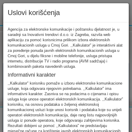
Uslovi korišćenja
www.ekip.me
Agencija za elektronske komunikacije i poštansku djelatnost je, u
saradnji sa Inovativni trendovi d.o.o. iz Zagreba, razvila web
aplikaciju za pomoć korisnicima prilikom izbora elektronskih
komunikacionih usluga u Crnoj Gori. ,,Kalkulator" je interaktivni alat
Tarifni kalkulator
Uslovi korišćenja
Kontakt
za poređenje ponuda javnih elektronskih komunikacionih usluga u
Crnoj Gori, u dijelu fiksne i mobilne telefonije, usluga pristupa
internetu, distribucije TV i radio programa (AVM sadržaja) i
kombinovanih paketa navedenih usluga.
Informativni karakter
Tarifni kalkulator
,,Kalkulator" korisniku pomaže u izboru elektronske komunikacione
usluge, koja odgovara njegovim potrebama. ,,Kalkulator" ima
Odaberite usluge koje koristite, popunite sva potrebna polja i
informativni karakter. Zasniva se na podacima o cijenama i opisu
izaberite za sebe ono najbolje...
usluga koje unose operatori elektronskih komunikacija. ,,Kalkulator"
korisniku, na osnovu podataka o željenoj elektronskoj
komunikacionoj usluzi koje unosi korisnik i podataka koje su unijeli
operatori elektronskih komunikacija, daje rang listu najpovoljnijih
usluga iz ponude operatora, koje odgovaraju zahtjevima korisnika.
Rezultati dobijeni uz pomoć ,,Kalkulatora" ne predstavljaju
FIKSNA
MOBILNA
INTERNET
mjesečne račune za korištenje javnih elektronskih komunikacionih