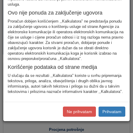
telefonija
telefonija
usluge
usluga.
Ovo nije ponuda za zaključenje ugovora
Proračun dobijen korišćenjem ,,Kalkulatora" ne predstavlja ponudu
za zaključenje ugovora o korištenju usluge od strane Agencije za
elektronske komunikacije ili operatora elektronskih komunikacija na
čije se usluge i cijene proračun odnosi i iz tog razloga nema pravno
obavezujući karakter. Za stvarni proračun, dobijanje ponude i
AVM
PAKETI
zaključenje ugovora korisnik je dužan da se obrati direktno
usluge
usluga
operatoru elektronskih komunikacija koga je korisnik izabrao na
osnovu preporuke/proračuna ,,Kalkulatora".
Fiksna telefonija
Korišćenje podataka od strane medija
U slučaju da se rezultati ,,Kalkulatora" koriste u svrhu pripremanja
tekstova, priloga, analiza, obavještenja i drugih oblika javnog
informisanja, autori takvih tekstova i priloga su dužni da u takvim
Jednostavan unos
(Za jednostavan unos raspodjela
tekstovima i prilozima naznače informativni karakter ,,Kalkulatora".
saobraćaja je usklađena s ponašanjem karakterističnog
korisnika u Crnoj Gori.)
Detaljan unos
(Za definisanje raspodjele saobraćaja prema
Ne prihvatam
Prihvatam
konkretnim destinacijama, koristite detaljan unos potrošnje.)
Procjena potrošnje