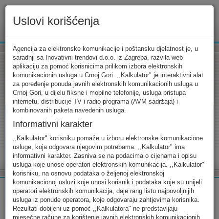
Uslovi korišćenja
www.ekip.me
Agencija za elektronske komunikacije i poštansku djelatnost je, u
saradnji sa Inovativni trendovi d.o.o. iz Zagreba, razvila web
aplikaciju za pomoć korisnicima prilikom izbora elektronskih
komunikacionih usluga u Crnoj Gori. ,,Kalkulator" je interaktivni alat
Tarifni kalkulator
Uslovi korišćenja
Kontakt
za poređenje ponuda javnih elektronskih komunikacionih usluga u
Crnoj Gori, u dijelu fiksne i mobilne telefonije, usluga pristupa
internetu, distribucije TV i radio programa (AVM sadržaja) i
kombinovanih paketa navedenih usluga.
Informativni karakter
Tarifni kalkulator
,,Kalkulator" korisniku pomaže u izboru elektronske komunikacione
usluge, koja odgovara njegovim potrebama. ,,Kalkulator" ima
Odaberite usluge koje koristite, popunite sva potrebna polja i
informativni karakter. Zasniva se na podacima o cijenama i opisu
izaberite za sebe ono najbolje...
usluga koje unose operatori elektronskih komunikacija. ,,Kalkulator"
korisniku, na osnovu podataka o željenoj elektronskoj
komunikacionoj usluzi koje unosi korisnik i podataka koje su unijeli
operatori elektronskih komunikacija, daje rang listu najpovoljnijih
usluga iz ponude operatora, koje odgovaraju zahtjevima korisnika.
Rezultati dobijeni uz pomoć ,,Kalkulatora" ne predstavljaju
FIKSNA
MOBILNA
INTERNET
mjesečne račune za korištenje javnih elektronskih komunikacionih