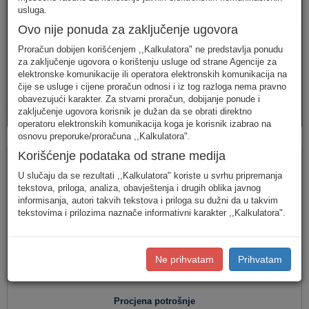
telefonija
telefonija
usluge
usluga.
Ovo nije ponuda za zaključenje ugovora
Proračun dobijen korišćenjem ,,Kalkulatora" ne predstavlja ponudu
za zaključenje ugovora o korištenju usluge od strane Agencije za
elektronske komunikacije ili operatora elektronskih komunikacija na
čije se usluge i cijene proračun odnosi i iz tog razloga nema pravno
obavezujući karakter. Za stvarni proračun, dobijanje ponude i
AVM
PAKETI
zaključenje ugovora korisnik je dužan da se obrati direktno
usluge
usluga
operatoru elektronskih komunikacija koga je korisnik izabrao na
osnovu preporuke/proračuna ,,Kalkulatora".
Fiksna telefonija
Korišćenje podataka od strane medija
U slučaju da se rezultati ,,Kalkulatora" koriste u svrhu pripremanja
tekstova, priloga, analiza, obavještenja i drugih oblika javnog
informisanja, autori takvih tekstova i priloga su dužni da u takvim
Jednostavan unos
(Za jednostavan unos raspodjela
tekstovima i prilozima naznače informativni karakter ,,Kalkulatora".
saobraćaja je usklađena s ponašanjem karakterističnog
korisnika u Crnoj Gori.)
Detaljan unos
(Za definisanje raspodjele saobraćaja prema
Ne prihvatam
Prihvatam
konkretnim destinacijama, koristite detaljan unos potrošnje.)
Procjena potrošnje