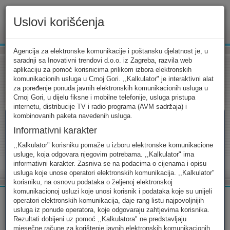
Uslovi korišćenja
www.ekip.me
Agencija za elektronske komunikacije i poštansku djelatnost je, u
saradnji sa Inovativni trendovi d.o.o. iz Zagreba, razvila web
aplikaciju za pomoć korisnicima prilikom izbora elektronskih
komunikacionih usluga u Crnoj Gori. ,,Kalkulator" je interaktivni alat
Tarifni kalkulator
Uslovi korišćenja
Kontakt
za poređenje ponuda javnih elektronskih komunikacionih usluga u
Crnoj Gori, u dijelu fiksne i mobilne telefonije, usluga pristupa
internetu, distribucije TV i radio programa (AVM sadržaja) i
kombinovanih paketa navedenih usluga.
Informativni karakter
Tarifni kalkulator
,,Kalkulator" korisniku pomaže u izboru elektronske komunikacione
usluge, koja odgovara njegovim potrebama. ,,Kalkulator" ima
Odaberite usluge koje koristite, popunite sva potrebna polja i
informativni karakter. Zasniva se na podacima o cijenama i opisu
izaberite za sebe ono najbolje...
usluga koje unose operatori elektronskih komunikacija. ,,Kalkulator"
korisniku, na osnovu podataka o željenoj elektronskoj
komunikacionoj usluzi koje unosi korisnik i podataka koje su unijeli
operatori elektronskih komunikacija, daje rang listu najpovoljnijih
usluga iz ponude operatora, koje odgovaraju zahtjevima korisnika.
Rezultati dobijeni uz pomoć ,,Kalkulatora" ne predstavljaju
FIKSNA
MOBILNA
INTERNET
mjesečne račune za korištenje javnih elektronskih komunikacionih