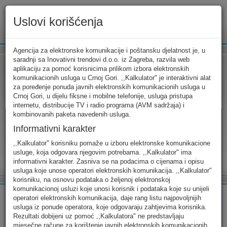
Uslovi korišćenja
www.ekip.me
Agencija za elektronske komunikacije i poštansku djelatnost je, u
saradnji sa Inovativni trendovi d.o.o. iz Zagreba, razvila web
aplikaciju za pomoć korisnicima prilikom izbora elektronskih
komunikacionih usluga u Crnoj Gori. ,,Kalkulator" je interaktivni alat
Tarifni kalkulator
Uslovi korišćenja
Kontakt
za poređenje ponuda javnih elektronskih komunikacionih usluga u
Crnoj Gori, u dijelu fiksne i mobilne telefonije, usluga pristupa
internetu, distribucije TV i radio programa (AVM sadržaja) i
kombinovanih paketa navedenih usluga.
Informativni karakter
Tarifni kalkulator
,,Kalkulator" korisniku pomaže u izboru elektronske komunikacione
usluge, koja odgovara njegovim potrebama. ,,Kalkulator" ima
Odaberite usluge koje koristite, popunite sva potrebna polja i
informativni karakter. Zasniva se na podacima o cijenama i opisu
izaberite za sebe ono najbolje...
usluga koje unose operatori elektronskih komunikacija. ,,Kalkulator"
korisniku, na osnovu podataka o željenoj elektronskoj
komunikacionoj usluzi koje unosi korisnik i podataka koje su unijeli
operatori elektronskih komunikacija, daje rang listu najpovoljnijih
usluga iz ponude operatora, koje odgovaraju zahtjevima korisnika.
Rezultati dobijeni uz pomoć ,,Kalkulatora" ne predstavljaju
FIKSNA
MOBILNA
INTERNET
mjesečne račune za korištenje javnih elektronskih komunikacionih