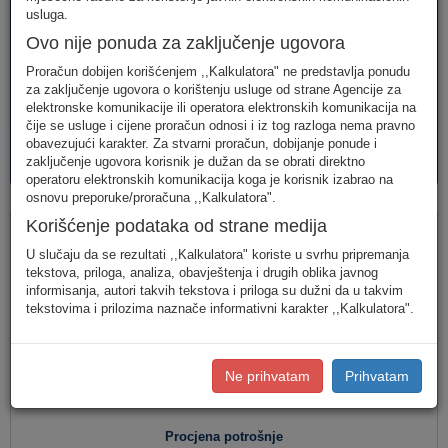
telefonija
telefonija
usluge
usluga.
Ovo nije ponuda za zaključenje ugovora
Proračun dobijen korišćenjem ,,Kalkulatora" ne predstavlja ponudu
za zaključenje ugovora o korištenju usluge od strane Agencije za
elektronske komunikacije ili operatora elektronskih komunikacija na
čije se usluge i cijene proračun odnosi i iz tog razloga nema pravno
obavezujući karakter. Za stvarni proračun, dobijanje ponude i
AVM
PAKETI
zaključenje ugovora korisnik je dužan da se obrati direktno
usluge
usluga
operatoru elektronskih komunikacija koga je korisnik izabrao na
osnovu preporuke/proračuna ,,Kalkulatora".
Fiksna telefonija
Korišćenje podataka od strane medija
U slučaju da se rezultati ,,Kalkulatora" koriste u svrhu pripremanja
tekstova, priloga, analiza, obavještenja i drugih oblika javnog
informisanja, autori takvih tekstova i priloga su dužni da u takvim
Jednostavan unos
(Za jednostavan unos raspodjela
tekstovima i prilozima naznače informativni karakter ,,Kalkulatora".
saobraćaja je usklađena s ponašanjem karakterističnog
korisnika u Crnoj Gori.)
Detaljan unos
(Za definisanje raspodjele saobraćaja prema
Ne prihvatam
Prihvatam
konkretnim destinacijama, koristite detaljan unos potrošnje.)
Procjena potrošnje