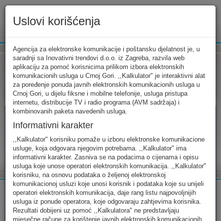
Uslovi korišćenja
www.ekip.me
Agencija za elektronske komunikacije i poštansku djelatnost je, u
saradnji sa Inovativni trendovi d.o.o. iz Zagreba, razvila web
aplikaciju za pomoć korisnicima prilikom izbora elektronskih
komunikacionih usluga u Crnoj Gori. ,,Kalkulator" je interaktivni alat
Tarifni kalkulator
Uslovi korišćenja
Kontakt
za poređenje ponuda javnih elektronskih komunikacionih usluga u
Crnoj Gori, u dijelu fiksne i mobilne telefonije, usluga pristupa
internetu, distribucije TV i radio programa (AVM sadržaja) i
kombinovanih paketa navedenih usluga.
Informativni karakter
Tarifni kalkulator
,,Kalkulator" korisniku pomaže u izboru elektronske komunikacione
usluge, koja odgovara njegovim potrebama. ,,Kalkulator" ima
Odaberite usluge koje koristite, popunite sva potrebna polja i
informativni karakter. Zasniva se na podacima o cijenama i opisu
izaberite za sebe ono najbolje...
usluga koje unose operatori elektronskih komunikacija. ,,Kalkulator"
korisniku, na osnovu podataka o željenoj elektronskoj
komunikacionoj usluzi koje unosi korisnik i podataka koje su unijeli
operatori elektronskih komunikacija, daje rang listu najpovoljnijih
usluga iz ponude operatora, koje odgovaraju zahtjevima korisnika.
Rezultati dobijeni uz pomoć ,,Kalkulatora" ne predstavljaju
FIKSNA
MOBILNA
INTERNET
mjesečne račune za korištenje javnih elektronskih komunikacionih