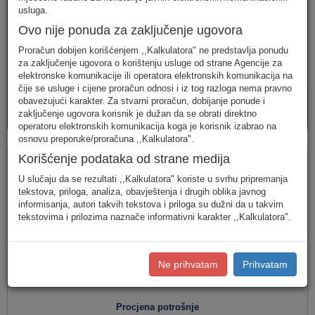
telefonija
telefonija
usluge
usluga.
Ovo nije ponuda za zaključenje ugovora
Proračun dobijen korišćenjem ,,Kalkulatora" ne predstavlja ponudu
za zaključenje ugovora o korištenju usluge od strane Agencije za
elektronske komunikacije ili operatora elektronskih komunikacija na
čije se usluge i cijene proračun odnosi i iz tog razloga nema pravno
obavezujući karakter. Za stvarni proračun, dobijanje ponude i
AVM
PAKETI
zaključenje ugovora korisnik je dužan da se obrati direktno
usluge
usluga
operatoru elektronskih komunikacija koga je korisnik izabrao na
osnovu preporuke/proračuna ,,Kalkulatora".
Fiksna telefonija
Korišćenje podataka od strane medija
U slučaju da se rezultati ,,Kalkulatora" koriste u svrhu pripremanja
tekstova, priloga, analiza, obavještenja i drugih oblika javnog
informisanja, autori takvih tekstova i priloga su dužni da u takvim
Jednostavan unos
(Za jednostavan unos raspodjela
tekstovima i prilozima naznače informativni karakter ,,Kalkulatora".
saobraćaja je usklađena s ponašanjem karakterističnog
korisnika u Crnoj Gori.)
Detaljan unos
(Za definisanje raspodjele saobraćaja prema
Ne prihvatam
Prihvatam
konkretnim destinacijama, koristite detaljan unos potrošnje.)
Procjena potrošnje