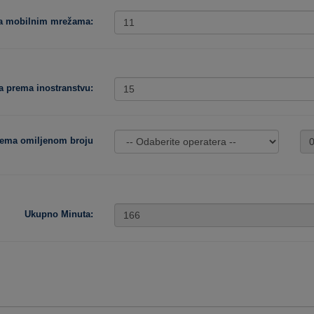
ma mobilnim mrežama:
a prema inostranstvu:
rema omiljenom broju
Ukupno Minuta: