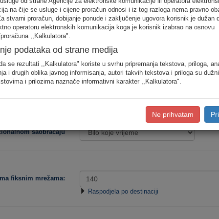
 usluge od strane Agencije za elektronske komunikacije ili operatora elektrons
odjele saobraćaja prema konkretnim destinacijama, koristite detaljan unos pot
ja na čije se usluge i cijene proračun odnosi i iz tog razloga nema pravno ob
Za stvarni proračun, dobijanje ponude i zaključenje ugovora korisnik je dužan 
ektno operatoru elektronskih komunikacija koga je korisnik izabrao na osnovu
Procjena potro
proračuna ,,Kalkulatora".
nje podataka od strane medija
Niska
Srednja
da se rezultati ,,Kalkulatora" koriste u svrhu pripremanja tekstova, priloga, an
ja i drugih oblika javnog informisanja, autori takvih tekstova i priloga su dužn
stovima i prilozima naznače informativni karakter ,,Kalkulatora".
Tip korisnika:
Ne prihvatam
Pr
acionalnom saobraćaju
ema fiksnim mrežama:
Raspodjela po destinaciji