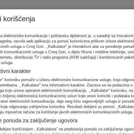
i korišćenja
Tarifni ka
a elektronske komunikacije i poštansku djelatnost je, u saradnji sa Inovativni
Zagreba, razvila web aplikaciju za pomoć korisnicima prilikom izbora elektrons
onih usluga u Crnoj Gori. ,,Kalkulator" je interaktivni alat za poređenje ponud
ih komunikacionih usluga u Crnoj Gori, u dijelu fiksne i mobilne telefonije, us
tor
nternetu, distribucije TV i radio programa (AVM sadržaja) i kombinovanih pake
 usluga.
punite sva
tivni karakter
no
or" korisniku pomaže u izboru elektronske komunikacione usluge, koja odgov
FIKSNA
MOBILNA
INTERNET
otrebama. ,,Kalkulator" ima informativni karakter. Zasniva se na podacima o 
telefonija
telefonija
usluge
ga koje unose operatori elektronskih komunikacija. ,,Kalkulator" korisniku, n
 željenoj elektronskoj komunikacionoj usluzi koje unosi korisnik i podataka k
eratori elektronskih komunikacija, daje rang listu najpovoljnijih usluga iz ponud
 koje odgovaraju zahtjevima korisnika. Rezultati dobijeni uz pomoć ,,Kalkulat
aju mjesečne račune za korištenje javnih elektronskih komunikacionih usluga.
e ponuda za zaključenje ugovora
 unos raspodjela saobraćaja je usklađena s ponašanjem karakterističnog kori
obijen korišćenjem ,,Kalkulatora" ne predstavlja ponudu za zaključenje ugov