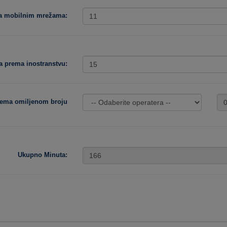
ma mobilnim mrežama:
a prema inostranstvu:
rema omiljenom broju
Ukupno Minuta: