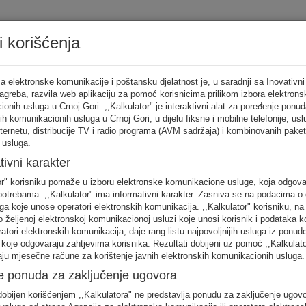
i korišćenja
Tarifni ka
a elektronske komunikacije i poštansku djelatnost je, u saradnji sa Inovativni
Zagreba, razvila web aplikaciju za pomoć korisnicima prilikom izbora elektrons
onih usluga u Crnoj Gori. ,,Kalkulator" je interaktivni alat za poređenje ponud
ih komunikacionih usluga u Crnoj Gori, u dijelu fiksne i mobilne telefonije, us
tor
nternetu, distribucije TV i radio programa (AVM sadržaja) i kombinovanih pake
 usluga.
punite sva
tivni karakter
no
or" korisniku pomaže u izboru elektronske komunikacione usluge, koja odgov
FIKSNA
MOBILNA
INTERNET
otrebama. ,,Kalkulator" ima informativni karakter. Zasniva se na podacima o 
telefonija
telefonija
usluge
ga koje unose operatori elektronskih komunikacija. ,,Kalkulator" korisniku, n
 željenoj elektronskoj komunikacionoj usluzi koje unosi korisnik i podataka k
eratori elektronskih komunikacija, daje rang listu najpovoljnijih usluga iz ponud
 koje odgovaraju zahtjevima korisnika. Rezultati dobijeni uz pomoć ,,Kalkulat
aju mjesečne račune za korištenje javnih elektronskih komunikacionih usluga.
e ponuda za zaključenje ugovora
 unos raspodjela saobraćaja je usklađena s ponašanjem karakterističnog kori
obijen korišćenjem ,,Kalkulatora" ne predstavlja ponudu za zaključenje ugov