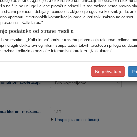
 usluge od strane Agencije za elektronske komunikacije ili operatora elektrons
odjele saobraćaja prema konkretnim destinacijama, koristite detaljan unos pot
ja na čije se usluge i cijene proračun odnosi i iz tog razloga nema pravno ob
Za stvarni proračun, dobijanje ponude i zaključenje ugovora korisnik je dužan 
ektno operatoru elektronskih komunikacija koga je korisnik izabrao na osnovu
Procjena potro
proračuna ,,Kalkulatora".
nje podataka od strane medija
Niska
Srednja
da se rezultati ,,Kalkulatora" koriste u svrhu pripremanja tekstova, priloga, an
ja i drugih oblika javnog informisanja, autori takvih tekstova i priloga su dužn
stovima i prilozima naznače informativni karakter ,,Kalkulatora".
Tip korisnika:
Ne prihvatam
Pr
acionalnom saobraćaju
ema fiksnim mrežama:
Raspodjela po destinaciji