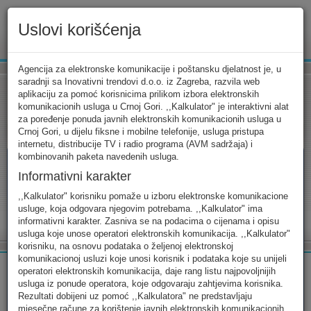
Uslovi korišćenja
www.ekip.me
Agencija za elektronske komunikacije i poštansku djelatnost je, u
saradnji sa Inovativni trendovi d.o.o. iz Zagreba, razvila web
aplikaciju za pomoć korisnicima prilikom izbora elektronskih
komunikacionih usluga u Crnoj Gori. ,,Kalkulator" je interaktivni alat
Tarifni kalkulator
Uslovi korišćenja
Kontakt
za poređenje ponuda javnih elektronskih komunikacionih usluga u
Crnoj Gori, u dijelu fiksne i mobilne telefonije, usluga pristupa
internetu, distribucije TV i radio programa (AVM sadržaja) i
kombinovanih paketa navedenih usluga.
Informativni karakter
Tarifni kalkulator
,,Kalkulator" korisniku pomaže u izboru elektronske komunikacione
usluge, koja odgovara njegovim potrebama. ,,Kalkulator" ima
Odaberite usluge koje koristite, popunite sva potrebna polja i
informativni karakter. Zasniva se na podacima o cijenama i opisu
izaberite za sebe ono najbolje...
usluga koje unose operatori elektronskih komunikacija. ,,Kalkulator"
korisniku, na osnovu podataka o željenoj elektronskoj
komunikacionoj usluzi koje unosi korisnik i podataka koje su unijeli
operatori elektronskih komunikacija, daje rang listu najpovoljnijih
usluga iz ponude operatora, koje odgovaraju zahtjevima korisnika.
Rezultati dobijeni uz pomoć ,,Kalkulatora" ne predstavljaju
FIKSNA
MOBILNA
INTERNET
mjesečne račune za korištenje javnih elektronskih komunikacionih