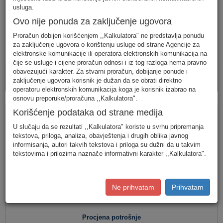
telefonija
telefonija
usluge
usluga.
Ovo nije ponuda za zaključenje ugovora
Proračun dobijen korišćenjem ,,Kalkulatora" ne predstavlja ponudu
za zaključenje ugovora o korištenju usluge od strane Agencije za
elektronske komunikacije ili operatora elektronskih komunikacija na
čije se usluge i cijene proračun odnosi i iz tog razloga nema pravno
obavezujući karakter. Za stvarni proračun, dobijanje ponude i
AVM
PAKETI
zaključenje ugovora korisnik je dužan da se obrati direktno
usluge
usluga
operatoru elektronskih komunikacija koga je korisnik izabrao na
osnovu preporuke/proračuna ,,Kalkulatora".
Fiksna telefonija
Korišćenje podataka od strane medija
U slučaju da se rezultati ,,Kalkulatora" koriste u svrhu pripremanja
tekstova, priloga, analiza, obavještenja i drugih oblika javnog
informisanja, autori takvih tekstova i priloga su dužni da u takvim
Jednostavan unos
(Za jednostavan unos raspodjela
tekstovima i prilozima naznače informativni karakter ,,Kalkulatora".
saobraćaja je usklađena s ponašanjem karakterističnog
korisnika u Crnoj Gori.)
Detaljan unos
(Za definisanje raspodjele saobraćaja prema
Ne prihvatam
Prihvatam
konkretnim destinacijama, koristite detaljan unos potrošnje.)
Procjena potrošnje