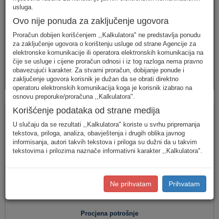
telefonija
telefonija
usluge
usluga.
Ovo nije ponuda za zaključenje ugovora
Proračun dobijen korišćenjem ,,Kalkulatora" ne predstavlja ponudu
za zaključenje ugovora o korištenju usluge od strane Agencije za
elektronske komunikacije ili operatora elektronskih komunikacija na
čije se usluge i cijene proračun odnosi i iz tog razloga nema pravno
obavezujući karakter. Za stvarni proračun, dobijanje ponude i
AVM
PAKETI
zaključenje ugovora korisnik je dužan da se obrati direktno
usluge
usluga
operatoru elektronskih komunikacija koga je korisnik izabrao na
osnovu preporuke/proračuna ,,Kalkulatora".
Fiksna telefonija
Korišćenje podataka od strane medija
U slučaju da se rezultati ,,Kalkulatora" koriste u svrhu pripremanja
tekstova, priloga, analiza, obavještenja i drugih oblika javnog
informisanja, autori takvih tekstova i priloga su dužni da u takvim
Jednostavan unos
(Za jednostavan unos raspodjela
tekstovima i prilozima naznače informativni karakter ,,Kalkulatora".
saobraćaja je usklađena s ponašanjem karakterističnog
korisnika u Crnoj Gori.)
Detaljan unos
(Za definisanje raspodjele saobraćaja prema
Ne prihvatam
Prihvatam
konkretnim destinacijama, koristite detaljan unos potrošnje.)
Procjena potrošnje