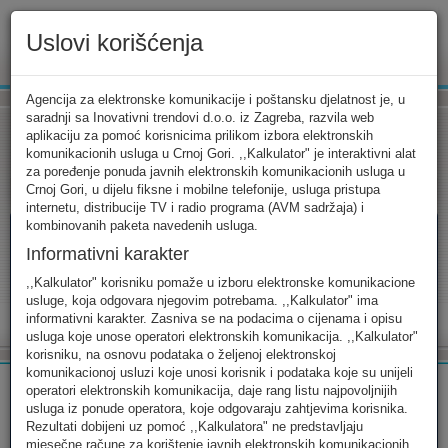
Uslovi korišćenja
www.ekip.me
Agencija za elektronske komunikacije i poštansku djelatnost je, u
saradnji sa Inovativni trendovi d.o.o. iz Zagreba, razvila web
aplikaciju za pomoć korisnicima prilikom izbora elektronskih
komunikacionih usluga u Crnoj Gori. ,,Kalkulator" je interaktivni alat
Tarifni kalkulator
Uslovi korišćenja
Kontakt
za poređenje ponuda javnih elektronskih komunikacionih usluga u
Crnoj Gori, u dijelu fiksne i mobilne telefonije, usluga pristupa
internetu, distribucije TV i radio programa (AVM sadržaja) i
kombinovanih paketa navedenih usluga.
Informativni karakter
Tarifni kalkulator
,,Kalkulator" korisniku pomaže u izboru elektronske komunikacione
usluge, koja odgovara njegovim potrebama. ,,Kalkulator" ima
Odaberite usluge koje koristite, popunite sva potrebna polja i
informativni karakter. Zasniva se na podacima o cijenama i opisu
izaberite za sebe ono najbolje...
usluga koje unose operatori elektronskih komunikacija. ,,Kalkulator"
korisniku, na osnovu podataka o željenoj elektronskoj
komunikacionoj usluzi koje unosi korisnik i podataka koje su unijeli
operatori elektronskih komunikacija, daje rang listu najpovoljnijih
usluga iz ponude operatora, koje odgovaraju zahtjevima korisnika.
Rezultati dobijeni uz pomoć ,,Kalkulatora" ne predstavljaju
FIKSNA
MOBILNA
INTERNET
mjesečne račune za korištenje javnih elektronskih komunikacionih