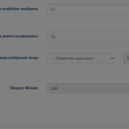
ma mobilnim mrežama:
a prema inostranstvu:
rema omiljenom broju
Ukupno Minuta: