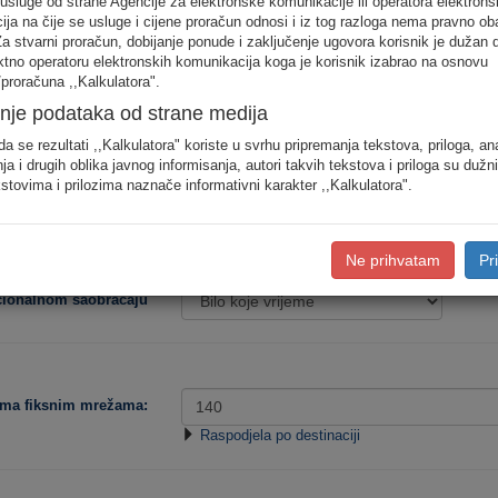
 usluge od strane Agencije za elektronske komunikacije ili operatora elektrons
odjele saobraćaja prema konkretnim destinacijama, koristite detaljan unos pot
ja na čije se usluge i cijene proračun odnosi i iz tog razloga nema pravno ob
Za stvarni proračun, dobijanje ponude i zaključenje ugovora korisnik je dužan 
ektno operatoru elektronskih komunikacija koga je korisnik izabrao na osnovu
Procjena potro
proračuna ,,Kalkulatora".
nje podataka od strane medija
Niska
Srednja
da se rezultati ,,Kalkulatora" koriste u svrhu pripremanja tekstova, priloga, an
ja i drugih oblika javnog informisanja, autori takvih tekstova i priloga su dužn
stovima i prilozima naznače informativni karakter ,,Kalkulatora".
Tip korisnika:
Ne prihvatam
Pr
acionalnom saobraćaju
ema fiksnim mrežama:
Raspodjela po destinaciji