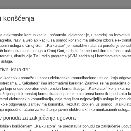
i korišćenja
Tarifni ka
a elektronske komunikacije i poštansku djelatnost je, u saradnji sa Inovativni
Zagreba, razvila web aplikaciju za pomoć korisnicima prilikom izbora elektrons
onih usluga u Crnoj Gori. ,,Kalkulator" je interaktivni alat za poređenje ponud
ih komunikacionih usluga u Crnoj Gori, u dijelu fiksne i mobilne telefonije, us
tor
nternetu, distribucije TV i radio programa (AVM sadržaja) i kombinovanih pake
 usluga.
punite sva
tivni karakter
no
or" korisniku pomaže u izboru elektronske komunikacione usluge, koja odgov
FIKSNA
MOBILNA
INTERNET
otrebama. ,,Kalkulator" ima informativni karakter. Zasniva se na podacima o 
telefonija
telefonija
usluge
ga koje unose operatori elektronskih komunikacija. ,,Kalkulator" korisniku, n
 željenoj elektronskoj komunikacionoj usluzi koje unosi korisnik i podataka k
eratori elektronskih komunikacija, daje rang listu najpovoljnijih usluga iz ponud
 koje odgovaraju zahtjevima korisnika. Rezultati dobijeni uz pomoć ,,Kalkulat
aju mjesečne račune za korištenje javnih elektronskih komunikacionih usluga.
e ponuda za zaključenje ugovora
 unos raspodjela saobraćaja je usklađena s ponašanjem karakterističnog kori
obijen korišćenjem ,,Kalkulatora" ne predstavlja ponudu za zaključenje ugov