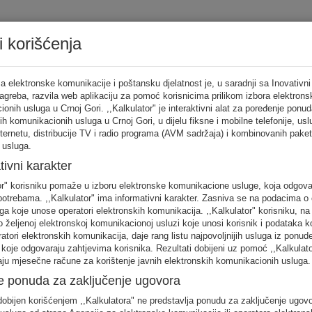
i korišćenja
Tarifni ka
a elektronske komunikacije i poštansku djelatnost je, u saradnji sa Inovativni
Zagreba, razvila web aplikaciju za pomoć korisnicima prilikom izbora elektrons
onih usluga u Crnoj Gori. ,,Kalkulator" je interaktivni alat za poređenje ponud
ih komunikacionih usluga u Crnoj Gori, u dijelu fiksne i mobilne telefonije, us
tor
nternetu, distribucije TV i radio programa (AVM sadržaja) i kombinovanih pake
 usluga.
punite sva
tivni karakter
no
or" korisniku pomaže u izboru elektronske komunikacione usluge, koja odgov
FIKSNA
MOBILNA
INTERNET
otrebama. ,,Kalkulator" ima informativni karakter. Zasniva se na podacima o 
telefonija
telefonija
usluge
ga koje unose operatori elektronskih komunikacija. ,,Kalkulator" korisniku, n
 željenoj elektronskoj komunikacionoj usluzi koje unosi korisnik i podataka k
eratori elektronskih komunikacija, daje rang listu najpovoljnijih usluga iz ponud
 koje odgovaraju zahtjevima korisnika. Rezultati dobijeni uz pomoć ,,Kalkulat
aju mjesečne račune za korištenje javnih elektronskih komunikacionih usluga.
e ponuda za zaključenje ugovora
 unos raspodjela saobraćaja je usklađena s ponašanjem karakterističnog kori
obijen korišćenjem ,,Kalkulatora" ne predstavlja ponudu za zaključenje ugov