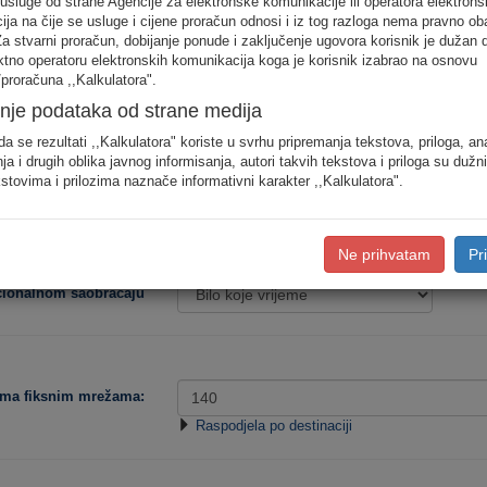
 usluge od strane Agencije za elektronske komunikacije ili operatora elektrons
odjele saobraćaja prema konkretnim destinacijama, koristite detaljan unos pot
ja na čije se usluge i cijene proračun odnosi i iz tog razloga nema pravno ob
Za stvarni proračun, dobijanje ponude i zaključenje ugovora korisnik je dužan 
ektno operatoru elektronskih komunikacija koga je korisnik izabrao na osnovu
Procjena potro
proračuna ,,Kalkulatora".
nje podataka od strane medija
Niska
Srednja
da se rezultati ,,Kalkulatora" koriste u svrhu pripremanja tekstova, priloga, an
ja i drugih oblika javnog informisanja, autori takvih tekstova i priloga su dužn
stovima i prilozima naznače informativni karakter ,,Kalkulatora".
Tip korisnika:
Ne prihvatam
Pr
acionalnom saobraćaju
ema fiksnim mrežama:
Raspodjela po destinaciji