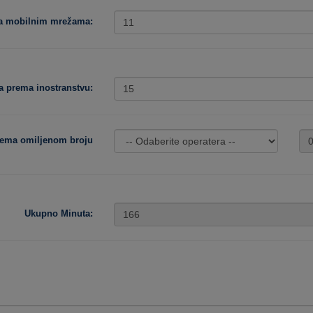
ma mobilnim mrežama:
a prema inostranstvu:
rema omiljenom broju
Ukupno Minuta: