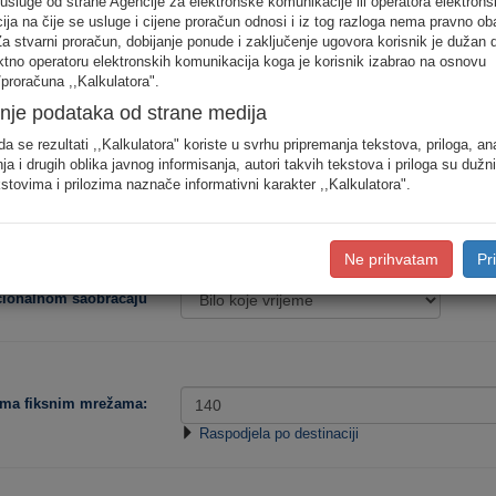
 usluge od strane Agencije za elektronske komunikacije ili operatora elektrons
odjele saobraćaja prema konkretnim destinacijama, koristite detaljan unos pot
ja na čije se usluge i cijene proračun odnosi i iz tog razloga nema pravno ob
Za stvarni proračun, dobijanje ponude i zaključenje ugovora korisnik je dužan 
ektno operatoru elektronskih komunikacija koga je korisnik izabrao na osnovu
Procjena potro
proračuna ,,Kalkulatora".
nje podataka od strane medija
Niska
Srednja
da se rezultati ,,Kalkulatora" koriste u svrhu pripremanja tekstova, priloga, an
ja i drugih oblika javnog informisanja, autori takvih tekstova i priloga su dužn
stovima i prilozima naznače informativni karakter ,,Kalkulatora".
Tip korisnika:
Ne prihvatam
Pr
acionalnom saobraćaju
ema fiksnim mrežama:
Raspodjela po destinaciji