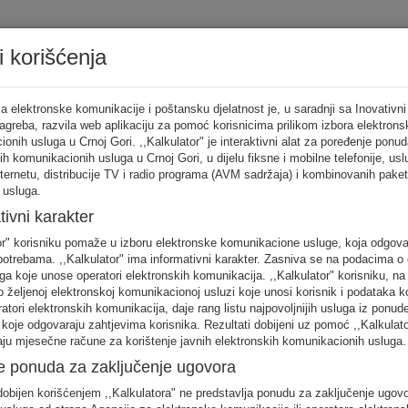
i korišćenja
Tarifni ka
a elektronske komunikacije i poštansku djelatnost je, u saradnji sa Inovativni
Zagreba, razvila web aplikaciju za pomoć korisnicima prilikom izbora elektrons
onih usluga u Crnoj Gori. ,,Kalkulator" je interaktivni alat za poređenje ponud
ih komunikacionih usluga u Crnoj Gori, u dijelu fiksne i mobilne telefonije, us
tor
nternetu, distribucije TV i radio programa (AVM sadržaja) i kombinovanih pake
 usluga.
punite sva
tivni karakter
no
or" korisniku pomaže u izboru elektronske komunikacione usluge, koja odgov
FIKSNA
MOBILNA
INTERNET
otrebama. ,,Kalkulator" ima informativni karakter. Zasniva se na podacima o 
telefonija
telefonija
usluge
ga koje unose operatori elektronskih komunikacija. ,,Kalkulator" korisniku, n
 željenoj elektronskoj komunikacionoj usluzi koje unosi korisnik i podataka k
eratori elektronskih komunikacija, daje rang listu najpovoljnijih usluga iz ponud
 koje odgovaraju zahtjevima korisnika. Rezultati dobijeni uz pomoć ,,Kalkulat
aju mjesečne račune za korištenje javnih elektronskih komunikacionih usluga.
e ponuda za zaključenje ugovora
 unos raspodjela saobraćaja je usklađena s ponašanjem karakterističnog kori
obijen korišćenjem ,,Kalkulatora" ne predstavlja ponudu za zaključenje ugov