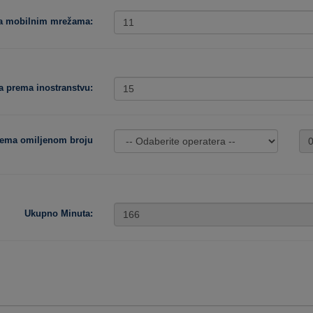
ma mobilnim mrežama:
a prema inostranstvu:
rema omiljenom broju
Ukupno Minuta: