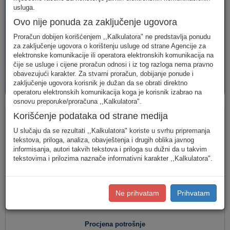
telefonija
telefonija
usluge
usluga.
Ovo nije ponuda za zaključenje ugovora
Proračun dobijen korišćenjem ,,Kalkulatora" ne predstavlja ponudu
za zaključenje ugovora o korištenju usluge od strane Agencije za
elektronske komunikacije ili operatora elektronskih komunikacija na
čije se usluge i cijene proračun odnosi i iz tog razloga nema pravno
obavezujući karakter. Za stvarni proračun, dobijanje ponude i
AVM
PAKETI
zaključenje ugovora korisnik je dužan da se obrati direktno
usluge
usluga
operatoru elektronskih komunikacija koga je korisnik izabrao na
osnovu preporuke/proračuna ,,Kalkulatora".
Fiksna telefonija
Korišćenje podataka od strane medija
U slučaju da se rezultati ,,Kalkulatora" koriste u svrhu pripremanja
tekstova, priloga, analiza, obavještenja i drugih oblika javnog
informisanja, autori takvih tekstova i priloga su dužni da u takvim
Jednostavan unos
(Za jednostavan unos raspodjela
tekstovima i prilozima naznače informativni karakter ,,Kalkulatora".
saobraćaja je usklađena s ponašanjem karakterističnog
korisnika u Crnoj Gori.)
Detaljan unos
(Za definisanje raspodjele saobraćaja prema
Ne prihvatam
Prihvatam
konkretnim destinacijama, koristite detaljan unos potrošnje.)
Procjena potrošnje