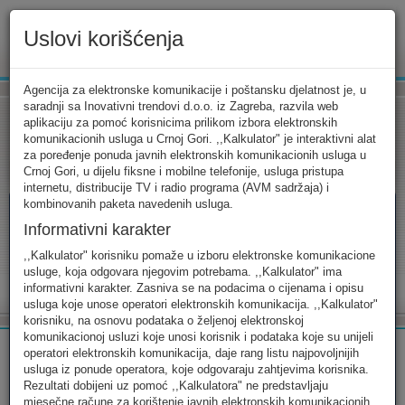
Uslovi korišćenja
www.ekip.me
Agencija za elektronske komunikacije i poštansku djelatnost je, u
saradnji sa Inovativni trendovi d.o.o. iz Zagreba, razvila web
aplikaciju za pomoć korisnicima prilikom izbora elektronskih
komunikacionih usluga u Crnoj Gori. ,,Kalkulator" je interaktivni alat
Tarifni kalkulator
Uslovi korišćenja
Kontakt
za poređenje ponuda javnih elektronskih komunikacionih usluga u
Crnoj Gori, u dijelu fiksne i mobilne telefonije, usluga pristupa
internetu, distribucije TV i radio programa (AVM sadržaja) i
kombinovanih paketa navedenih usluga.
Informativni karakter
Tarifni kalkulator
,,Kalkulator" korisniku pomaže u izboru elektronske komunikacione
usluge, koja odgovara njegovim potrebama. ,,Kalkulator" ima
Odaberite usluge koje koristite, popunite sva potrebna polja i
informativni karakter. Zasniva se na podacima o cijenama i opisu
izaberite za sebe ono najbolje...
usluga koje unose operatori elektronskih komunikacija. ,,Kalkulator"
korisniku, na osnovu podataka o željenoj elektronskoj
komunikacionoj usluzi koje unosi korisnik i podataka koje su unijeli
operatori elektronskih komunikacija, daje rang listu najpovoljnijih
usluga iz ponude operatora, koje odgovaraju zahtjevima korisnika.
Rezultati dobijeni uz pomoć ,,Kalkulatora" ne predstavljaju
FIKSNA
MOBILNA
INTERNET
mjesečne račune za korištenje javnih elektronskih komunikacionih