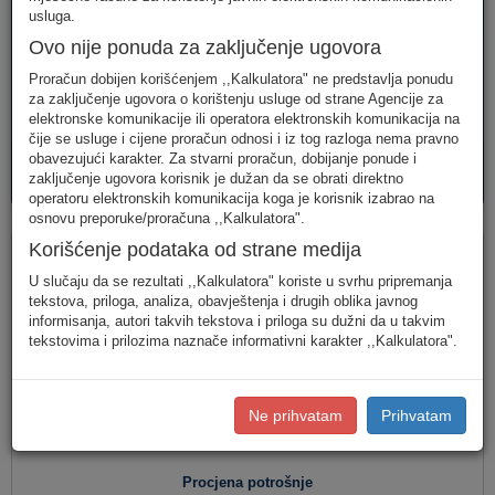
telefonija
telefonija
usluge
usluga.
Ovo nije ponuda za zaključenje ugovora
Proračun dobijen korišćenjem ,,Kalkulatora" ne predstavlja ponudu
za zaključenje ugovora o korištenju usluge od strane Agencije za
elektronske komunikacije ili operatora elektronskih komunikacija na
čije se usluge i cijene proračun odnosi i iz tog razloga nema pravno
obavezujući karakter. Za stvarni proračun, dobijanje ponude i
AVM
PAKETI
zaključenje ugovora korisnik je dužan da se obrati direktno
usluge
usluga
operatoru elektronskih komunikacija koga je korisnik izabrao na
osnovu preporuke/proračuna ,,Kalkulatora".
Fiksna telefonija
Korišćenje podataka od strane medija
U slučaju da se rezultati ,,Kalkulatora" koriste u svrhu pripremanja
tekstova, priloga, analiza, obavještenja i drugih oblika javnog
informisanja, autori takvih tekstova i priloga su dužni da u takvim
Jednostavan unos
(Za jednostavan unos raspodjela
tekstovima i prilozima naznače informativni karakter ,,Kalkulatora".
saobraćaja je usklađena s ponašanjem karakterističnog
korisnika u Crnoj Gori.)
Detaljan unos
(Za definisanje raspodjele saobraćaja prema
Ne prihvatam
Prihvatam
konkretnim destinacijama, koristite detaljan unos potrošnje.)
Procjena potrošnje