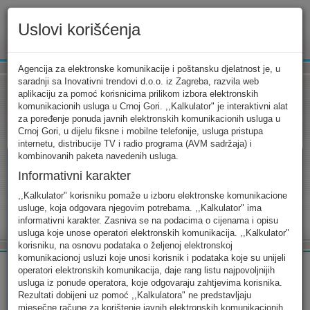
Uslovi korišćenja
www.ekip.me
Agencija za elektronske komunikacije i poštansku djelatnost je, u
saradnji sa Inovativni trendovi d.o.o. iz Zagreba, razvila web
aplikaciju za pomoć korisnicima prilikom izbora elektronskih
komunikacionih usluga u Crnoj Gori. ,,Kalkulator" je interaktivni alat
Tarifni kalkulator
Uslovi korišćenja
Kontakt
za poređenje ponuda javnih elektronskih komunikacionih usluga u
Crnoj Gori, u dijelu fiksne i mobilne telefonije, usluga pristupa
internetu, distribucije TV i radio programa (AVM sadržaja) i
kombinovanih paketa navedenih usluga.
Informativni karakter
Tarifni kalkulator
,,Kalkulator" korisniku pomaže u izboru elektronske komunikacione
usluge, koja odgovara njegovim potrebama. ,,Kalkulator" ima
Odaberite usluge koje koristite, popunite sva potrebna polja i
informativni karakter. Zasniva se na podacima o cijenama i opisu
izaberite za sebe ono najbolje...
usluga koje unose operatori elektronskih komunikacija. ,,Kalkulator"
korisniku, na osnovu podataka o željenoj elektronskoj
komunikacionoj usluzi koje unosi korisnik i podataka koje su unijeli
operatori elektronskih komunikacija, daje rang listu najpovoljnijih
usluga iz ponude operatora, koje odgovaraju zahtjevima korisnika.
Rezultati dobijeni uz pomoć ,,Kalkulatora" ne predstavljaju
FIKSNA
MOBILNA
INTERNET
mjesečne račune za korištenje javnih elektronskih komunikacionih