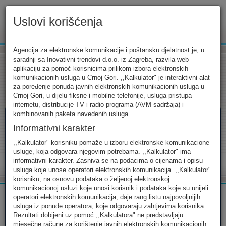
Uslovi korišćenja
www.ekip.me
Agencija za elektronske komunikacije i poštansku djelatnost je, u
saradnji sa Inovativni trendovi d.o.o. iz Zagreba, razvila web
aplikaciju za pomoć korisnicima prilikom izbora elektronskih
komunikacionih usluga u Crnoj Gori. ,,Kalkulator" je interaktivni alat
Tarifni kalkulator
Uslovi korišćenja
Kontakt
za poređenje ponuda javnih elektronskih komunikacionih usluga u
Crnoj Gori, u dijelu fiksne i mobilne telefonije, usluga pristupa
internetu, distribucije TV i radio programa (AVM sadržaja) i
kombinovanih paketa navedenih usluga.
Informativni karakter
Tarifni kalkulator
,,Kalkulator" korisniku pomaže u izboru elektronske komunikacione
usluge, koja odgovara njegovim potrebama. ,,Kalkulator" ima
Odaberite usluge koje koristite, popunite sva potrebna polja i
informativni karakter. Zasniva se na podacima o cijenama i opisu
izaberite za sebe ono najbolje...
usluga koje unose operatori elektronskih komunikacija. ,,Kalkulator"
korisniku, na osnovu podataka o željenoj elektronskoj
komunikacionoj usluzi koje unosi korisnik i podataka koje su unijeli
operatori elektronskih komunikacija, daje rang listu najpovoljnijih
usluga iz ponude operatora, koje odgovaraju zahtjevima korisnika.
Rezultati dobijeni uz pomoć ,,Kalkulatora" ne predstavljaju
FIKSNA
MOBILNA
INTERNET
mjesečne račune za korištenje javnih elektronskih komunikacionih