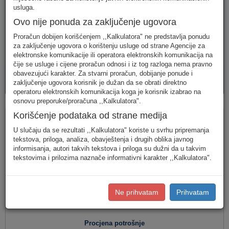
telefonija
telefonija
usluge
usluga.
Ovo nije ponuda za zaključenje ugovora
Proračun dobijen korišćenjem ,,Kalkulatora" ne predstavlja ponudu
za zaključenje ugovora o korištenju usluge od strane Agencije za
elektronske komunikacije ili operatora elektronskih komunikacija na
čije se usluge i cijene proračun odnosi i iz tog razloga nema pravno
obavezujući karakter. Za stvarni proračun, dobijanje ponude i
AVM
PAKETI
zaključenje ugovora korisnik je dužan da se obrati direktno
usluge
usluga
operatoru elektronskih komunikacija koga je korisnik izabrao na
osnovu preporuke/proračuna ,,Kalkulatora".
Fiksna telefonija
Korišćenje podataka od strane medija
U slučaju da se rezultati ,,Kalkulatora" koriste u svrhu pripremanja
tekstova, priloga, analiza, obavještenja i drugih oblika javnog
informisanja, autori takvih tekstova i priloga su dužni da u takvim
Jednostavan unos
(Za jednostavan unos raspodjela
tekstovima i prilozima naznače informativni karakter ,,Kalkulatora".
saobraćaja je usklađena s ponašanjem karakterističnog
korisnika u Crnoj Gori.)
Detaljan unos
(Za definisanje raspodjele saobraćaja prema
Ne prihvatam
Prihvatam
konkretnim destinacijama, koristite detaljan unos potrošnje.)
Procjena potrošnje