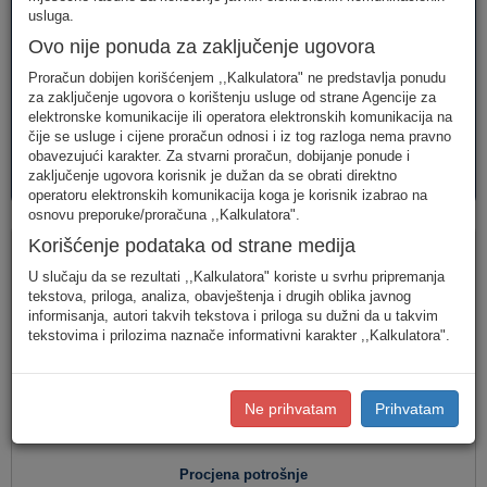
telefonija
telefonija
usluge
usluga.
Ovo nije ponuda za zaključenje ugovora
Proračun dobijen korišćenjem ,,Kalkulatora" ne predstavlja ponudu
za zaključenje ugovora o korištenju usluge od strane Agencije za
elektronske komunikacije ili operatora elektronskih komunikacija na
čije se usluge i cijene proračun odnosi i iz tog razloga nema pravno
obavezujući karakter. Za stvarni proračun, dobijanje ponude i
AVM
PAKETI
zaključenje ugovora korisnik je dužan da se obrati direktno
usluge
usluga
operatoru elektronskih komunikacija koga je korisnik izabrao na
osnovu preporuke/proračuna ,,Kalkulatora".
Fiksna telefonija
Korišćenje podataka od strane medija
U slučaju da se rezultati ,,Kalkulatora" koriste u svrhu pripremanja
tekstova, priloga, analiza, obavještenja i drugih oblika javnog
informisanja, autori takvih tekstova i priloga su dužni da u takvim
Jednostavan unos
(Za jednostavan unos raspodjela
tekstovima i prilozima naznače informativni karakter ,,Kalkulatora".
saobraćaja je usklađena s ponašanjem karakterističnog
korisnika u Crnoj Gori.)
Detaljan unos
(Za definisanje raspodjele saobraćaja prema
Ne prihvatam
Prihvatam
konkretnim destinacijama, koristite detaljan unos potrošnje.)
Procjena potrošnje