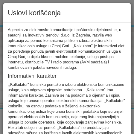
Uslovi korišćenja
www.ekip.me
Agencija za elektronske komunikacije i poštansku djelatnost je, u
saradnji sa Inovativni trendovi d.o.o. iz Zagreba, razvila web
aplikaciju za pomoć korisnicima prilikom izbora elektronskih
komunikacionih usluga u Crnoj Gori. ,,Kalkulator" je interaktivni alat
Tarifni kalkulator
Uslovi korišćenja
Kontakt
za poređenje ponuda javnih elektronskih komunikacionih usluga u
Crnoj Gori, u dijelu fiksne i mobilne telefonije, usluga pristupa
internetu, distribucije TV i radio programa (AVM sadržaja) i
kombinovanih paketa navedenih usluga.
Informativni karakter
Tarifni kalkulator
,,Kalkulator" korisniku pomaže u izboru elektronske komunikacione
usluge, koja odgovara njegovim potrebama. ,,Kalkulator" ima
Odaberite usluge koje koristite, popunite sva potrebna polja i
informativni karakter. Zasniva se na podacima o cijenama i opisu
izaberite za sebe ono najbolje...
usluga koje unose operatori elektronskih komunikacija. ,,Kalkulator"
korisniku, na osnovu podataka o željenoj elektronskoj
komunikacionoj usluzi koje unosi korisnik i podataka koje su unijeli
operatori elektronskih komunikacija, daje rang listu najpovoljnijih
usluga iz ponude operatora, koje odgovaraju zahtjevima korisnika.
Rezultati dobijeni uz pomoć ,,Kalkulatora" ne predstavljaju
FIKSNA
MOBILNA
INTERNET
mjesečne račune za korištenje javnih elektronskih komunikacionih