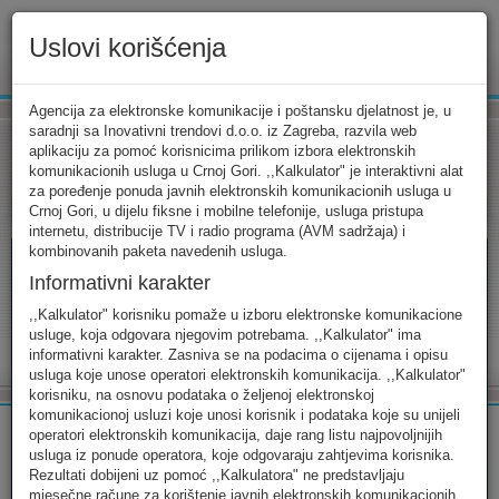
Uslovi korišćenja
www.ekip.me
Agencija za elektronske komunikacije i poštansku djelatnost je, u
saradnji sa Inovativni trendovi d.o.o. iz Zagreba, razvila web
aplikaciju za pomoć korisnicima prilikom izbora elektronskih
komunikacionih usluga u Crnoj Gori. ,,Kalkulator" je interaktivni alat
Tarifni kalkulator
Uslovi korišćenja
Kontakt
za poređenje ponuda javnih elektronskih komunikacionih usluga u
Crnoj Gori, u dijelu fiksne i mobilne telefonije, usluga pristupa
internetu, distribucije TV i radio programa (AVM sadržaja) i
kombinovanih paketa navedenih usluga.
Informativni karakter
Tarifni kalkulator
,,Kalkulator" korisniku pomaže u izboru elektronske komunikacione
usluge, koja odgovara njegovim potrebama. ,,Kalkulator" ima
Odaberite usluge koje koristite, popunite sva potrebna polja i
informativni karakter. Zasniva se na podacima o cijenama i opisu
izaberite za sebe ono najbolje...
usluga koje unose operatori elektronskih komunikacija. ,,Kalkulator"
korisniku, na osnovu podataka o željenoj elektronskoj
komunikacionoj usluzi koje unosi korisnik i podataka koje su unijeli
operatori elektronskih komunikacija, daje rang listu najpovoljnijih
usluga iz ponude operatora, koje odgovaraju zahtjevima korisnika.
Rezultati dobijeni uz pomoć ,,Kalkulatora" ne predstavljaju
FIKSNA
MOBILNA
INTERNET
mjesečne račune za korištenje javnih elektronskih komunikacionih