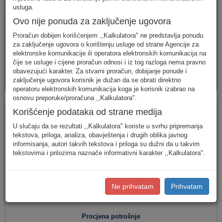
telefonija
telefonija
usluge
usluga.
Ovo nije ponuda za zaključenje ugovora
Proračun dobijen korišćenjem ,,Kalkulatora" ne predstavlja ponudu
za zaključenje ugovora o korištenju usluge od strane Agencije za
elektronske komunikacije ili operatora elektronskih komunikacija na
čije se usluge i cijene proračun odnosi i iz tog razloga nema pravno
obavezujući karakter. Za stvarni proračun, dobijanje ponude i
AVM
PAKETI
zaključenje ugovora korisnik je dužan da se obrati direktno
usluge
usluga
operatoru elektronskih komunikacija koga je korisnik izabrao na
osnovu preporuke/proračuna ,,Kalkulatora".
Fiksna telefonija
Korišćenje podataka od strane medija
U slučaju da se rezultati ,,Kalkulatora" koriste u svrhu pripremanja
tekstova, priloga, analiza, obavještenja i drugih oblika javnog
informisanja, autori takvih tekstova i priloga su dužni da u takvim
Jednostavan unos
(Za jednostavan unos raspodjela
tekstovima i prilozima naznače informativni karakter ,,Kalkulatora".
saobraćaja je usklađena s ponašanjem karakterističnog
korisnika u Crnoj Gori.)
Detaljan unos
(Za definisanje raspodjele saobraćaja prema
Ne prihvatam
Prihvatam
konkretnim destinacijama, koristite detaljan unos potrošnje.)
Procjena potrošnje