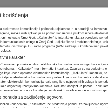
i korišćenja
Tarifni ka
a elektronske komunikacije i poštansku djelatnost je, u saradnji sa Inovativni
Zagreba, razvila web aplikaciju za pomoć korisnicima prilikom izbora elektrons
onih usluga u Crnoj Gori. ,,Kalkulator" je interaktivni alat za poređenje ponud
ih komunikacionih usluga u Crnoj Gori, u dijelu fiksne i mobilne telefonije, us
tor
nternetu, distribucije TV i radio programa (AVM sadržaja) i kombinovanih pake
 usluga.
punite sva
tivni karakter
no
or" korisniku pomaže u izboru elektronske komunikacione usluge, koja odgov
FIKSNA
MOBILNA
INTERNET
otrebama. ,,Kalkulator" ima informativni karakter. Zasniva se na podacima o 
telefonija
telefonija
usluge
ga koje unose operatori elektronskih komunikacija. ,,Kalkulator" korisniku, n
 željenoj elektronskoj komunikacionoj usluzi koje unosi korisnik i podataka k
eratori elektronskih komunikacija, daje rang listu najpovoljnijih usluga iz ponud
 koje odgovaraju zahtjevima korisnika. Rezultati dobijeni uz pomoć ,,Kalkulat
aju mjesečne račune za korištenje javnih elektronskih komunikacionih usluga.
e ponuda za zaključenje ugovora
 unos raspodjela saobraćaja je usklađena s ponašanjem karakterističnog kori
obijen korišćenjem ,,Kalkulatora" ne predstavlja ponudu za zaključenje ugov