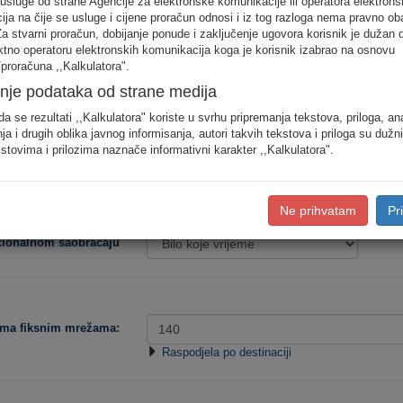
 usluge od strane Agencije za elektronske komunikacije ili operatora elektrons
odjele saobraćaja prema konkretnim destinacijama, koristite detaljan unos pot
ja na čije se usluge i cijene proračun odnosi i iz tog razloga nema pravno ob
Za stvarni proračun, dobijanje ponude i zaključenje ugovora korisnik je dužan 
ektno operatoru elektronskih komunikacija koga je korisnik izabrao na osnovu
Procjena potro
proračuna ,,Kalkulatora".
nje podataka od strane medija
Niska
Srednja
da se rezultati ,,Kalkulatora" koriste u svrhu pripremanja tekstova, priloga, an
ja i drugih oblika javnog informisanja, autori takvih tekstova i priloga su dužn
stovima i prilozima naznače informativni karakter ,,Kalkulatora".
Tip korisnika:
Ne prihvatam
Pr
acionalnom saobraćaju
ema fiksnim mrežama:
Raspodjela po destinaciji