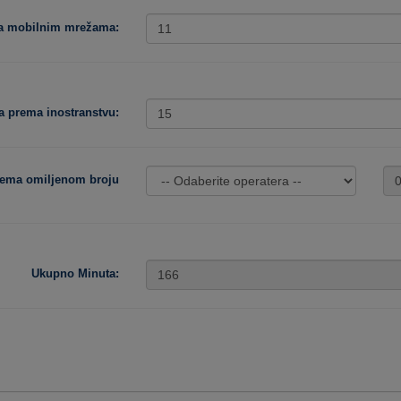
ma mobilnim mrežama:
a prema inostranstvu:
rema omiljenom broju
Ukupno Minuta: