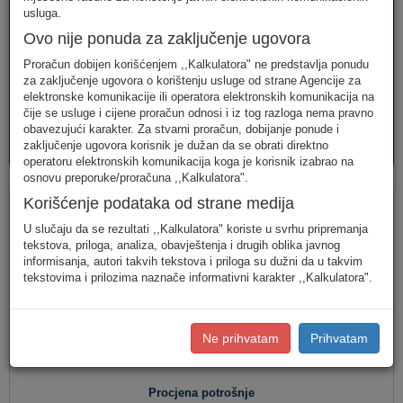
telefonija
telefonija
usluge
usluga.
Ovo nije ponuda za zaključenje ugovora
Proračun dobijen korišćenjem ,,Kalkulatora" ne predstavlja ponudu
za zaključenje ugovora o korištenju usluge od strane Agencije za
elektronske komunikacije ili operatora elektronskih komunikacija na
čije se usluge i cijene proračun odnosi i iz tog razloga nema pravno
obavezujući karakter. Za stvarni proračun, dobijanje ponude i
AVM
PAKETI
zaključenje ugovora korisnik je dužan da se obrati direktno
usluge
usluga
operatoru elektronskih komunikacija koga je korisnik izabrao na
osnovu preporuke/proračuna ,,Kalkulatora".
Fiksna telefonija
Korišćenje podataka od strane medija
U slučaju da se rezultati ,,Kalkulatora" koriste u svrhu pripremanja
tekstova, priloga, analiza, obavještenja i drugih oblika javnog
informisanja, autori takvih tekstova i priloga su dužni da u takvim
Jednostavan unos
(Za jednostavan unos raspodjela
tekstovima i prilozima naznače informativni karakter ,,Kalkulatora".
saobraćaja je usklađena s ponašanjem karakterističnog
korisnika u Crnoj Gori.)
Detaljan unos
(Za definisanje raspodjele saobraćaja prema
Ne prihvatam
Prihvatam
konkretnim destinacijama, koristite detaljan unos potrošnje.)
Procjena potrošnje