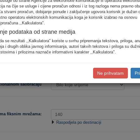
 usluge od strane Agencije za elektronske komunikacije ili operatora elektrons
odjele saobraćaja prema konkretnim destinacijama, koristite detaljan unos pot
ja na čije se usluge i cijene proračun odnosi i iz tog razloga nema pravno ob
Za stvarni proračun, dobijanje ponude i zaključenje ugovora korisnik je dužan 
ektno operatoru elektronskih komunikacija koga je korisnik izabrao na osnovu
Procjena potro
proračuna ,,Kalkulatora".
nje podataka od strane medija
Niska
Srednja
da se rezultati ,,Kalkulatora" koriste u svrhu pripremanja tekstova, priloga, an
ja i drugih oblika javnog informisanja, autori takvih tekstova i priloga su dužn
stovima i prilozima naznače informativni karakter ,,Kalkulatora".
Tip korisnika:
Ne prihvatam
Pr
acionalnom saobraćaju
ema fiksnim mrežama:
Raspodjela po destinaciji