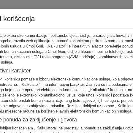
i korišćenja
Tarifni ka
a elektronske komunikacije i poštansku djelatnost je, u saradnji sa Inovativni
Zagreba, razvila web aplikaciju za pomoć korisnicima prilikom izbora elektrons
onih usluga u Crnoj Gori. ,,Kalkulator" je interaktivni alat za poređenje ponud
ih komunikacionih usluga u Crnoj Gori, u dijelu fiksne i mobilne telefonije, us
tor
nternetu, distribucije TV i radio programa (AVM sadržaja) i kombinovanih pake
 usluga.
punite sva
tivni karakter
no
or" korisniku pomaže u izboru elektronske komunikacione usluge, koja odgov
FIKSNA
MOBILNA
INTERNET
otrebama. ,,Kalkulator" ima informativni karakter. Zasniva se na podacima o 
telefonija
telefonija
usluge
ga koje unose operatori elektronskih komunikacija. ,,Kalkulator" korisniku, n
 željenoj elektronskoj komunikacionoj usluzi koje unosi korisnik i podataka k
eratori elektronskih komunikacija, daje rang listu najpovoljnijih usluga iz ponud
 koje odgovaraju zahtjevima korisnika. Rezultati dobijeni uz pomoć ,,Kalkulat
aju mjesečne račune za korištenje javnih elektronskih komunikacionih usluga.
e ponuda za zaključenje ugovora
 unos raspodjela saobraćaja je usklađena s ponašanjem karakterističnog kori
obijen korišćenjem ,,Kalkulatora" ne predstavlja ponudu za zaključenje ugov