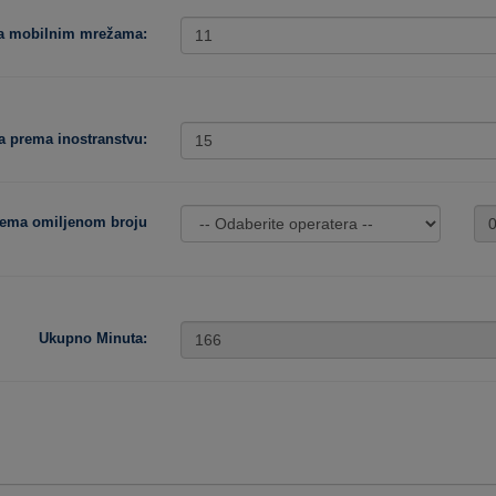
ma mobilnim mrežama:
a prema inostranstvu:
rema omiljenom broju
Ukupno Minuta: