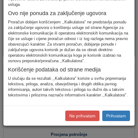
telefonija
telefonija
usluge
usluga.
Ovo nije ponuda za zaključenje ugovora
Proračun dobijen korišćenjem ,,Kalkulatora" ne predstavlja ponudu
za zaključenje ugovora o korištenju usluge od strane Agencije za
elektronske komunikacije ili operatora elektronskih komunikacija na
čije se usluge i cijene proračun odnosi i iz tog razloga nema pravno
obavezujući karakter. Za stvarni proračun, dobijanje ponude i
AVM
PAKETI
zaključenje ugovora korisnik je dužan da se obrati direktno
usluge
usluga
operatoru elektronskih komunikacija koga je korisnik izabrao na
osnovu preporuke/proračuna ,,Kalkulatora".
Fiksna telefonija
Korišćenje podataka od strane medija
U slučaju da se rezultati ,,Kalkulatora" koriste u svrhu pripremanja
tekstova, priloga, analiza, obavještenja i drugih oblika javnog
informisanja, autori takvih tekstova i priloga su dužni da u takvim
Jednostavan unos
(Za jednostavan unos raspodjela
tekstovima i prilozima naznače informativni karakter ,,Kalkulatora".
saobraćaja je usklađena s ponašanjem karakterističnog
korisnika u Crnoj Gori.)
Detaljan unos
(Za definisanje raspodjele saobraćaja prema
Ne prihvatam
Prihvatam
konkretnim destinacijama, koristite detaljan unos potrošnje.)
Procjena potrošnje