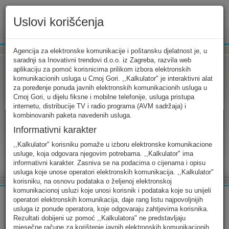
Uslovi korišćenja
www.ekip.me
Agencija za elektronske komunikacije i poštansku djelatnost je, u
saradnji sa Inovativni trendovi d.o.o. iz Zagreba, razvila web
aplikaciju za pomoć korisnicima prilikom izbora elektronskih
komunikacionih usluga u Crnoj Gori. ,,Kalkulator" je interaktivni alat
Tarifni kalkulator
Uslovi korišćenja
Kontakt
za poređenje ponuda javnih elektronskih komunikacionih usluga u
Crnoj Gori, u dijelu fiksne i mobilne telefonije, usluga pristupa
internetu, distribucije TV i radio programa (AVM sadržaja) i
kombinovanih paketa navedenih usluga.
Informativni karakter
Tarifni kalkulator
,,Kalkulator" korisniku pomaže u izboru elektronske komunikacione
usluge, koja odgovara njegovim potrebama. ,,Kalkulator" ima
Odaberite usluge koje koristite, popunite sva potrebna polja i
informativni karakter. Zasniva se na podacima o cijenama i opisu
izaberite za sebe ono najbolje...
usluga koje unose operatori elektronskih komunikacija. ,,Kalkulator"
korisniku, na osnovu podataka o željenoj elektronskoj
komunikacionoj usluzi koje unosi korisnik i podataka koje su unijeli
operatori elektronskih komunikacija, daje rang listu najpovoljnijih
usluga iz ponude operatora, koje odgovaraju zahtjevima korisnika.
Rezultati dobijeni uz pomoć ,,Kalkulatora" ne predstavljaju
FIKSNA
MOBILNA
INTERNET
mjesečne račune za korištenje javnih elektronskih komunikacionih