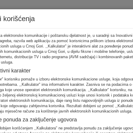
i korišćenja
Tarifni ka
a elektronske komunikacije i poštansku djelatnost je, u saradnji sa Inovativni
Zagreba, razvila web aplikaciju za pomoć korisnicima prilikom izbora elektrons
onih usluga u Crnoj Gori. ,,Kalkulator" je interaktivni alat za poređenje ponud
ih komunikacionih usluga u Crnoj Gori, u dijelu fiksne i mobilne telefonije, us
tor
nternetu, distribucije TV i radio programa (AVM sadržaja) i kombinovanih pake
 usluga.
punite sva
tivni karakter
no
or" korisniku pomaže u izboru elektronske komunikacione usluge, koja odgov
FIKSNA
MOBILNA
INTERNET
otrebama. ,,Kalkulator" ima informativni karakter. Zasniva se na podacima o 
telefonija
telefonija
usluge
ga koje unose operatori elektronskih komunikacija. ,,Kalkulator" korisniku, n
 željenoj elektronskoj komunikacionoj usluzi koje unosi korisnik i podataka k
eratori elektronskih komunikacija, daje rang listu najpovoljnijih usluga iz ponud
 koje odgovaraju zahtjevima korisnika. Rezultati dobijeni uz pomoć ,,Kalkulat
aju mjesečne račune za korištenje javnih elektronskih komunikacionih usluga.
e ponuda za zaključenje ugovora
 unos raspodjela saobraćaja je usklađena s ponašanjem karakterističnog kori
obijen korišćenjem ,,Kalkulatora" ne predstavlja ponudu za zaključenje ugov