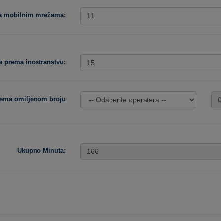
ma mobilnim mrežama:
a prema inostranstvu:
rema omiljenom broju
Ukupno Minuta: