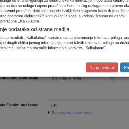
 usluge od strane Agencije za elektronske komunikacije ili operatora elektrons
odjele saobraćaja prema konkretnim destinacijama, koristite detaljan unos pot
ja na čije se usluge i cijene proračun odnosi i iz tog razloga nema pravno ob
Za stvarni proračun, dobijanje ponude i zaključenje ugovora korisnik je dužan 
ektno operatoru elektronskih komunikacija koga je korisnik izabrao na osnovu
Procjena potro
proračuna ,,Kalkulatora".
nje podataka od strane medija
Niska
Srednja
da se rezultati ,,Kalkulatora" koriste u svrhu pripremanja tekstova, priloga, an
ja i drugih oblika javnog informisanja, autori takvih tekstova i priloga su dužn
stovima i prilozima naznače informativni karakter ,,Kalkulatora".
Tip korisnika:
Ne prihvatam
Pr
acionalnom saobraćaju
ema fiksnim mrežama:
Raspodjela po destinaciji