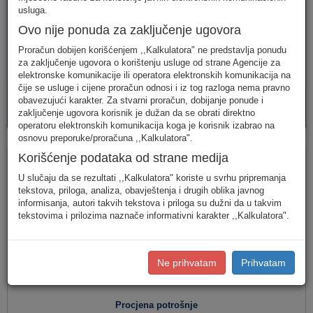
telefonija
telefonija
usluge
usluga.
Ovo nije ponuda za zaključenje ugovora
Proračun dobijen korišćenjem ,,Kalkulatora" ne predstavlja ponudu
za zaključenje ugovora o korištenju usluge od strane Agencije za
elektronske komunikacije ili operatora elektronskih komunikacija na
čije se usluge i cijene proračun odnosi i iz tog razloga nema pravno
obavezujući karakter. Za stvarni proračun, dobijanje ponude i
AVM
PAKETI
zaključenje ugovora korisnik je dužan da se obrati direktno
usluge
usluga
operatoru elektronskih komunikacija koga je korisnik izabrao na
osnovu preporuke/proračuna ,,Kalkulatora".
Fiksna telefonija
Korišćenje podataka od strane medija
U slučaju da se rezultati ,,Kalkulatora" koriste u svrhu pripremanja
tekstova, priloga, analiza, obavještenja i drugih oblika javnog
informisanja, autori takvih tekstova i priloga su dužni da u takvim
Jednostavan unos
(Za jednostavan unos raspodjela
tekstovima i prilozima naznače informativni karakter ,,Kalkulatora".
saobraćaja je usklađena s ponašanjem karakterističnog
korisnika u Crnoj Gori.)
Detaljan unos
(Za definisanje raspodjele saobraćaja prema
Ne prihvatam
Prihvatam
konkretnim destinacijama, koristite detaljan unos potrošnje.)
Procjena potrošnje