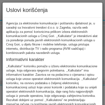
Uslovi korišćenja
www.ekip.me
Agencija za elektronske komunikacije i poštansku djelatnost je, u
saradnji sa Inovativni trendovi d.o.o. iz Zagreba, razvila web
aplikaciju za pomoć korisnicima prilikom izbora elektronskih
komunikacionih usluga u Crnoj Gori. ,,Kalkulator" je interaktivni alat
Tarifni kalkulator
Uslovi korišćenja
Kontakt
za poređenje ponuda javnih elektronskih komunikacionih usluga u
Crnoj Gori, u dijelu fiksne i mobilne telefonije, usluga pristupa
internetu, distribucije TV i radio programa (AVM sadržaja) i
kombinovanih paketa navedenih usluga.
Informativni karakter
Tarifni kalkulator
,,Kalkulator" korisniku pomaže u izboru elektronske komunikacione
usluge, koja odgovara njegovim potrebama. ,,Kalkulator" ima
Odaberite usluge koje koristite, popunite sva potrebna polja i
informativni karakter. Zasniva se na podacima o cijenama i opisu
izaberite za sebe ono najbolje...
usluga koje unose operatori elektronskih komunikacija. ,,Kalkulator"
korisniku, na osnovu podataka o željenoj elektronskoj
komunikacionoj usluzi koje unosi korisnik i podataka koje su unijeli
operatori elektronskih komunikacija, daje rang listu najpovoljnijih
usluga iz ponude operatora, koje odgovaraju zahtjevima korisnika.
Rezultati dobijeni uz pomoć ,,Kalkulatora" ne predstavljaju
FIKSNA
MOBILNA
INTERNET
mjesečne račune za korištenje javnih elektronskih komunikacionih